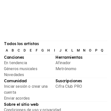
Todos los artistas
A
B
C
D
E
F
G
H
I
J
K
L
M
N
O
P
Q
R
Canciones
Herramientas
En tendencia
Afinador
Géneros musicales
Metrónomo
Novedades
Comunidad
Suscripciones
Iniciar sesión o crear una
Cifra Club PRO
cuenta
Enviar acordes
Sobre el sitio web
Condiciones de uso y privacidad