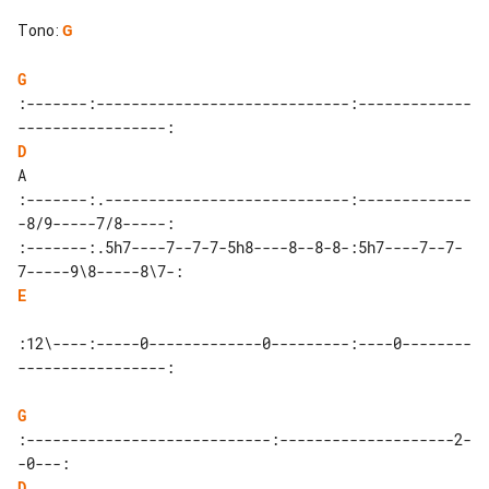
Tono
:
G
G
:-------:-----------------------------:-------------
D
A 

:-------:.----------------------------:-------------
-8/9-----7/8-----:

:-------:.5h7----7--7-7-5h8----8--8-8-:5h7----7--7-
E
:12\----:-----0-------------0---------:----0--------
-----------------:

G
:----------------------------:--------------------2-
D