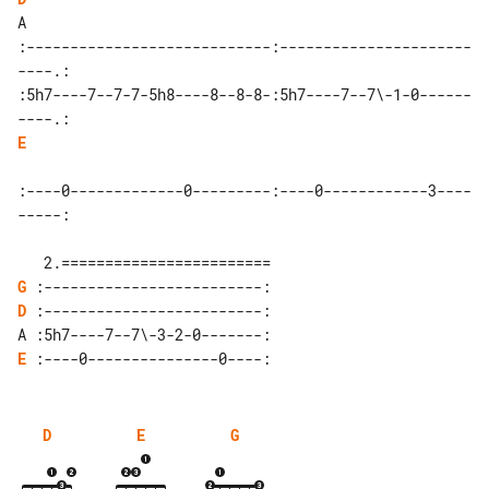
A 

:----------------------------:----------------------
----.:

:5h7----7--7-7-5h8----8--8-8-:5h7----7--7\-1-0------
E
:----0-------------0---------:----0------------3----
-----:

G
D
 :-------------------------:

E
D
E
G