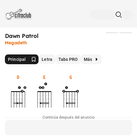
Dawn Patrol
Medios
Megadeth
Principal
Letra
Tabs PRO
Más
D
E
G
Continúa después del anuncio