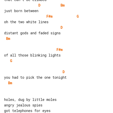
D
Bm
F#m
G
D
Bm
F#m
G
D
Bm
holes, dug by little moles

angry jealous spies

got telephones for eyes
