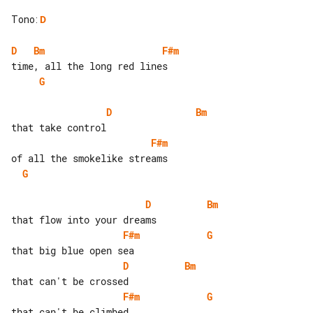
Tono
:
D
D
Bm
F#m
G
D
Bm
F#m
G
D
Bm
F#m
G
D
Bm
F#m
G