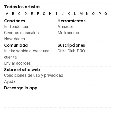
Todos los artistas
A
B
C
D
E
F
G
H
I
J
K
L
M
N
O
P
Q
R
Canciones
Herramientas
En tendencia
Afinador
Géneros musicales
Metrónomo
Novedades
Comunidad
Suscripciones
Iniciar sesión o crear una
Cifra Club PRO
cuenta
Enviar acordes
Sobre el sitio web
Condiciones de uso y privacidad
Ayuda
Descarga la app