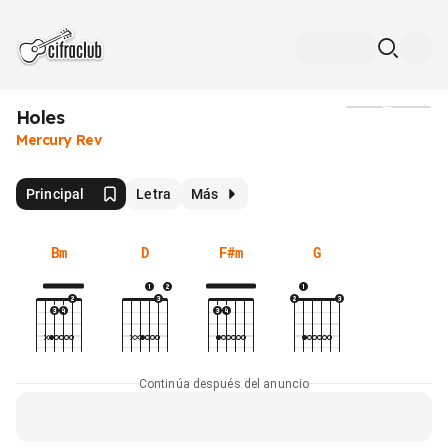
Holes
Medios
Mercury Rev
Principal
Letra
Más
Bm
D
F#m
G
Continúa después del anuncio