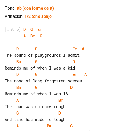
Tono
:
Db
(con forma de D)
Afinación
:
1/2 tono abajo
[Intro] 
D
G
Em
A
Bm
G
D
G
Em
A
Bm
G
D
D
G
Em
A
Bm
G
D
A
Bm
G
D
A
Bm
G