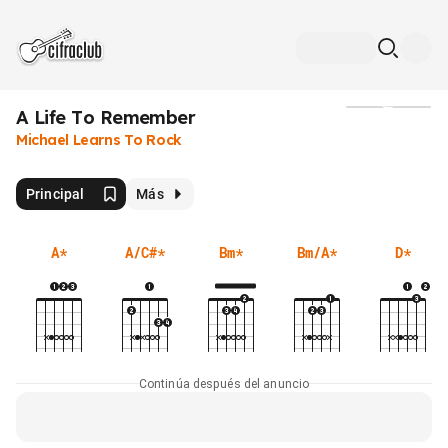
A Life To Remember
Medios
Michael Learns To Rock
Principal
Más
A
*
A/C#
*
Bm
*
Bm/A
*
D
*
Continúa después del anuncio