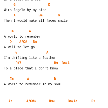
G
D
A
Bm
G
Then I would make all faces smile

Em
A
D
A/C#
Bm
G
A
F#7
Bm
Bm/A
To a place that I don't know

Em
A
D
A
*
A/C#
*
Bm
*
Bm/A
*
D
*