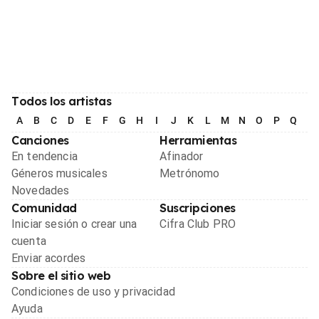
Todos los artistas
A
B
C
D
E
F
G
H
I
J
K
L
M
N
O
P
Q
R
Canciones
Herramientas
En tendencia
Afinador
Géneros musicales
Metrónomo
Novedades
Comunidad
Suscripciones
Iniciar sesión o crear una
Cifra Club PRO
cuenta
Enviar acordes
Sobre el sitio web
Condiciones de uso y privacidad
Ayuda