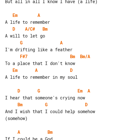
But all in all I know I have (a life)

Em
A
D
A/C#
Bm
G
A
F#7
Bm
Bm/A
Em
A
D
A life to remember in my soul

D
G
Em
A
Bm
G
D
And I wish that I could help somehow 

(somehow)

A
Bm