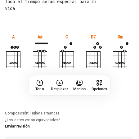
Todo el tiempo serás especial para mi 

vida

A
A#
C
D7
Dm
Tono
Desplazar
Medios
Opciones
Composición
:
Huber Hernandez
¿Los datos están equivocados?
Enviar revisión