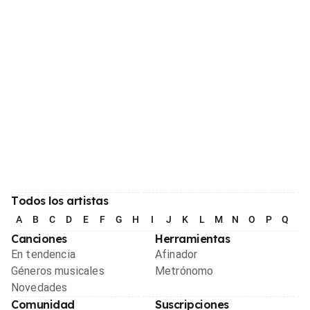
Todos los artistas
A
B
C
D
E
F
G
H
I
J
K
L
M
N
O
P
Q
R
Canciones
Herramientas
En tendencia
Afinador
Géneros musicales
Metrónomo
Novedades
Comunidad
Suscripciones