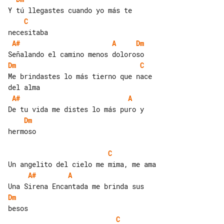
C
A#
A
Dm
Dm
C
Me brindastes lo más tierno que nace 

A#
A
Dm
hermoso

C
A#
A
Dm
C