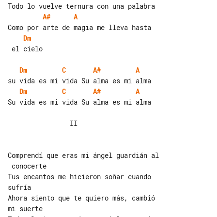
A#
A
Dm
 el cielo

Dm
C
A#
A
Dm
C
A#
A
Su vida es mi vida Su alma es mi alma

                II

Comprendí que eras mi ángel guardián al

 conocerte

Tus encantos me hicieron soñar cuando 

sufría

Ahora siento que te quiero más, cambió 

mi suerte
