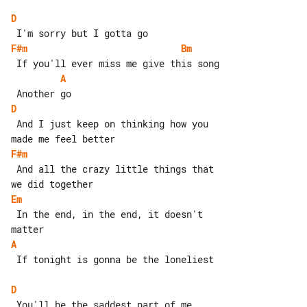
D
F#m
Bm
A
D
 And I just keep on thinking how you 

F#m
 And all the crazy little things that 

Em
 In the end, in the end, it doesn't 

A
 If tonight is gonna be the loneliest

D