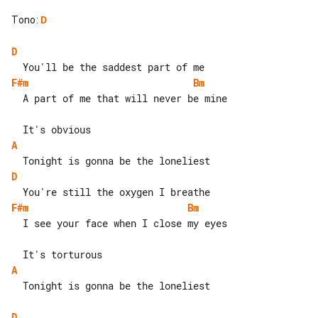
Tono
:
D
D
F#m
Bm
  A part of me that will never be mine

A
D
F#m
Bm
  I see your face when I close my eyes

A
  Tonight is gonna be the loneliest

D