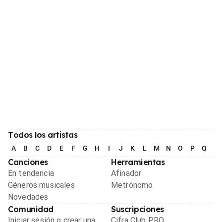
Todos los artistas
A
B
C
D
E
F
G
H
I
J
K
L
M
N
O
P
Q
R
Canciones
Herramientas
En tendencia
Afinador
Géneros musicales
Metrónomo
Novedades
Comunidad
Suscripciones
Iniciar sesión o crear una
Cifra Club PRO