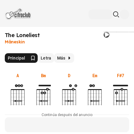
The Loneliest
Måneskin
Principal
Letra
Más
A
Bm
D
Em
F#7
Continúa después del anuncio