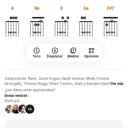
A
Bm
D
Em
F#7
Tono
Desplazar
Medios
Opciones
Composición
:
Rami, Jason Evigan, Sarah Hudson, Mnek, Victoria
De Angelis, Thomas Raggi, Ethan Torchio, JHart y Damiano David
Ver más
¿Los datos están equivocados?
Enviar revisión
Envío por
+
6