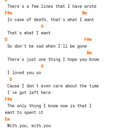
F#m
Bm
A
D
F#m
Bm
A
D
'Cause I don't even care about the time

F#m
 The only thing I know now is that I 

Em
 With you, with you
