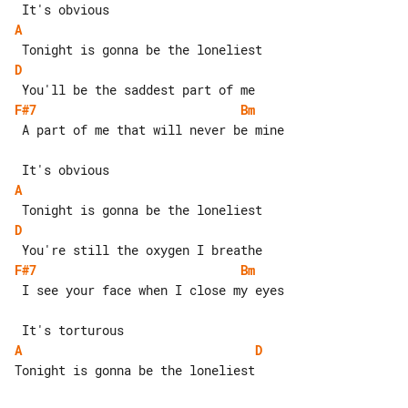
A
D
F#7
Bm
 A part of me that will never be mine

A
D
F#7
Bm
 I see your face when I close my eyes

A
D