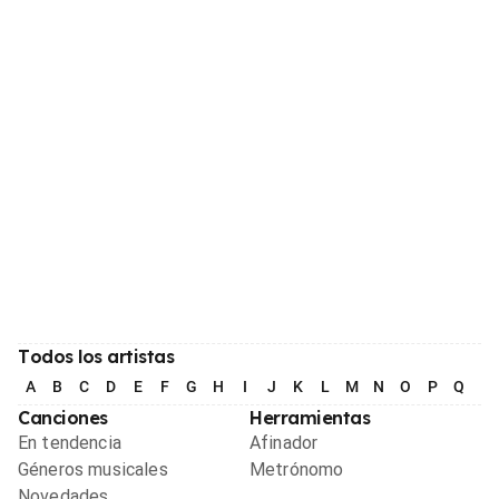
Todos los artistas
A
B
C
D
E
F
G
H
I
J
K
L
M
N
O
P
Q
R
Canciones
Herramientas
En tendencia
Afinador
Géneros musicales
Metrónomo
Novedades