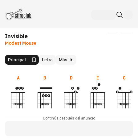
Invisible
Medios
Modest Mouse
Principal
Letra
Más
A
B
D
E
G
Continúa después del anuncio