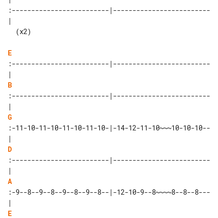
:-------------------------|-------------------------
|

  (x2)

E
:-------------------------|-------------------------
B
:-------------------------|-------------------------
G
:-11-10-11-10-11-10-11-10-|-14-12-11-10~~~10-10-10--
D
:-------------------------|-------------------------
A
:-9--8--9--8--9--8--9--8--|-12-10-9--8~~~~8--8--8---
E