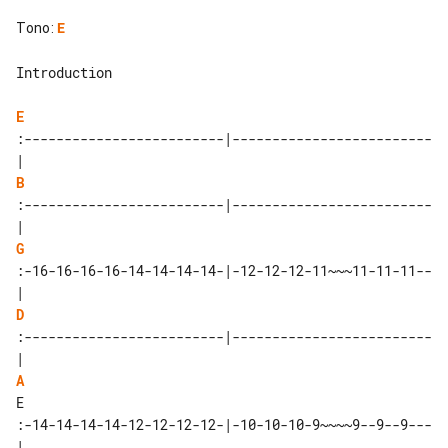
Tono
:
E
Introduction

E
:-------------------------|-------------------------
B
:-------------------------|-------------------------
G
:-16-16-16-16-14-14-14-14-|-12-12-12-11~~~11-11-11--
D
:-------------------------|-------------------------
A
E  

:-14-14-14-14-12-12-12-12-|-10-10-10-9~~~~9--9--9---
|
