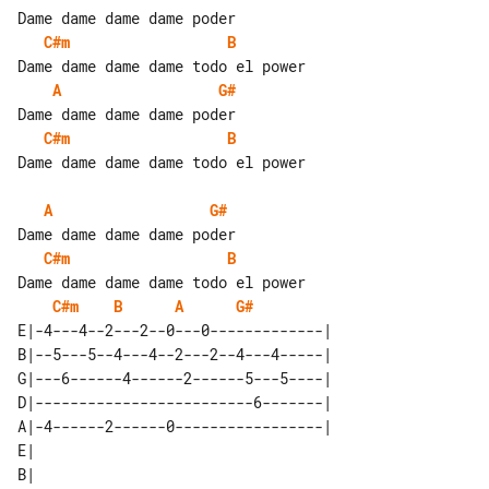
C#m
B
A
G#
C#m
B
Dame dame dame dame todo el power

A
G#
C#m
B
C#m
B
A
G#
E|-4---4--2---2--0---0-------------| 

B|--5---5--4---4--2---2--4---4-----| 

G|---6------4------2------5---5----| 

D|-------------------------6-------| 

A|-4------2------0-----------------| 

E|     

B|     
