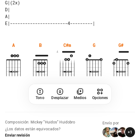
G|(2x) 

D|     

A
B
C#m
G
G#
4
Tono
Desplazar
Medios
Opciones
Composición
:
Mickey "Huidos" Huidobro
Envío por
¿Los datos están equivocados?
+
1
Enviar revisión