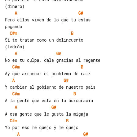
A
G#
Pero ellos viven de lo que tu estas 

C#m
B
Si te tratan como un delincuente 

A
G#
C#m
B
A
G#
C#m
B
A
G#
C#m
B
A
G#