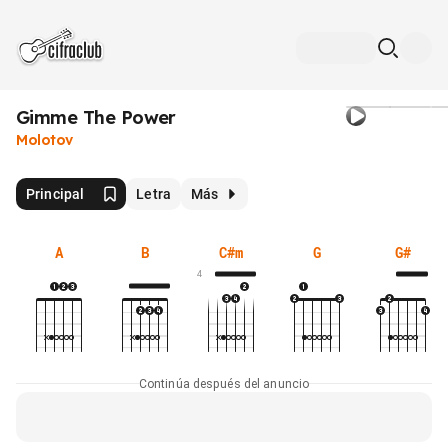
Gimme The Power
Molotov
Principal
Letra
Más
A
B
C#m
G
G#
4
Continúa después del anuncio