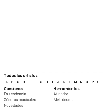
Todos los artistas
A
B
C
D
E
F
G
H
I
J
K
L
M
N
O
P
Q
R
Canciones
Herramientas
En tendencia
Afinador
Géneros musicales
Metrónomo
Novedades