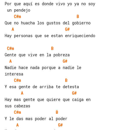
Por que aquí es donde vivo yo ya no soy

C#m
B
A
G#
Hay personas que se estan enriqueciendo

C#m
B
A
G#
Nadie hace nada porque a nadie le 

C#m
B
A
G#
Hay mas gente que quiere que caiga en 

C#m
B
A
G#