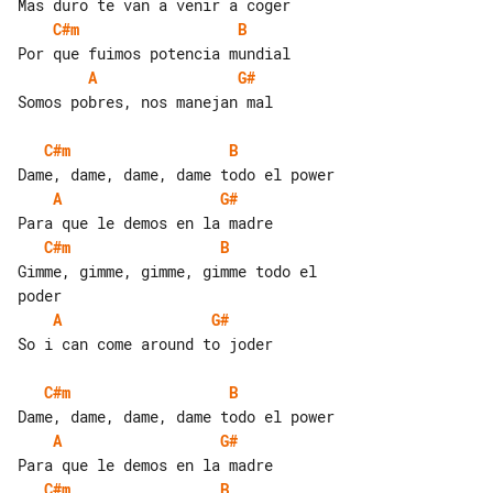
C#m
B
A
G#
Somos pobres, nos manejan mal

C#m
B
A
G#
C#m
B
Gimme, gimme, gimme, gimme todo el 

A
G#
So i can come around to joder

C#m
B
A
G#
C#m
B