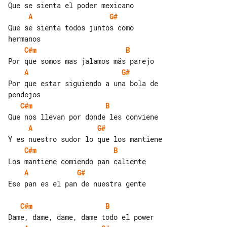
A
G#
Que se sienta todos juntos como 

C#m
B
A
G#
Por que estar siguiendo a una bola de 

C#m
B
A
G#
C#m
B
A
G#
Ese pan es el pan de nuestra gente

C#m
B