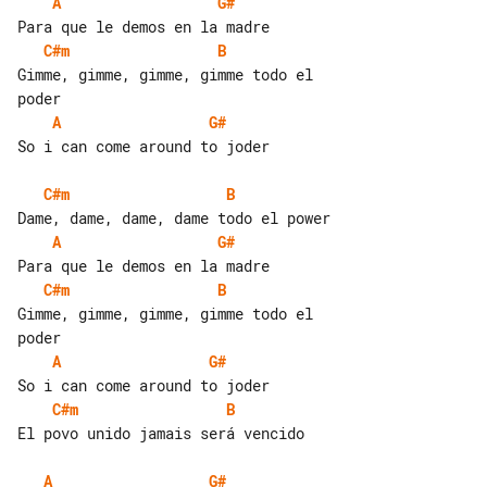
A
G#
C#m
B
Gimme, gimme, gimme, gimme todo el 

A
G#
So i can come around to joder

C#m
B
A
G#
C#m
B
Gimme, gimme, gimme, gimme todo el 

A
G#
C#m
B
El povo unido jamais será vencido

A
G#