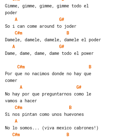
Gimme, gimme, gimme, gimme todo el 

A
G#
C#m
B
A
G#
Dame, dame, dame, dame todo el power

C#m
B
Por que no nacimos donde no hay que 

A
G#
No hay por que preguntarnos como le 

C#m
B
A
C#m
B