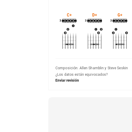
C
*
D
*
G
*
3
3
3
Composición
:
Allen Shamblin y Steve Seskin
¿Los datos están equivocados?
Enviar revisión