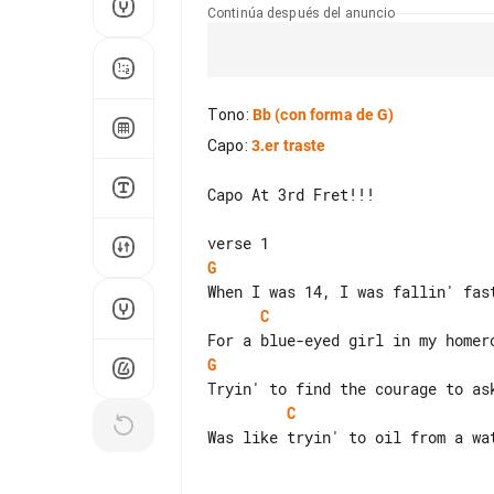
Continúa después del anuncio
Tono
:
Bb
(con forma de G)
Capo
:
3.er traste
Capo At 3rd Fret!!!

G
C
G
C
Was like tryin' to oil from a wat