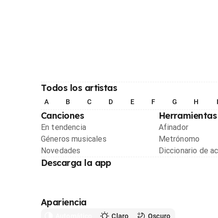
Todos los artistas
A
B
C
D
E
F
G
H
Canciones
Herramientas
En tendencia
Afinador
Géneros musicales
Metrónomo
Novedades
Diccionario de a
Descarga la app
Apariencia
Automático
Claro
Oscuro