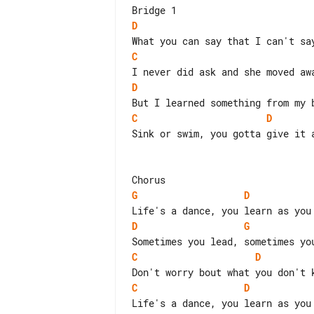
D
C
D
C
D
Sink or swim, you gotta give it a
G
D
D
G
C
D
C
D
Life's a dance, you learn as you 