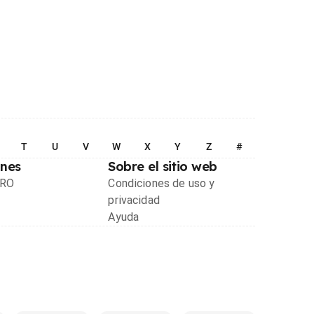
T
U
V
W
X
Y
Z
#
ones
Sobre el sitio web
PRO
Condiciones de uso y
privacidad
Ayuda