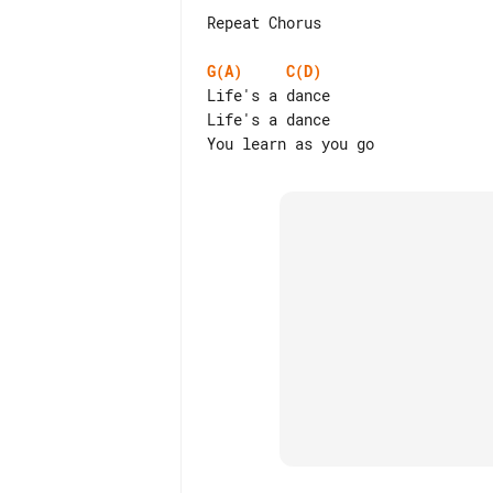
Repeat Chorus

G(A)
C(D)
Life's a dance

Life's a dance
