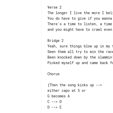
Verse 2

The longer I live the more I beli
You do have to give if you wanna 
There's a time to listen, a time 
and you might have to crawl even 
Bridge 2

Yeah, sure things blow up in my f
Seen them all try to win the race
Been knocked down by the slammin'
Picked myself up and came back fo
Chorus

{Then the song kicks up -->

either capo at 5 or

C --> D  
