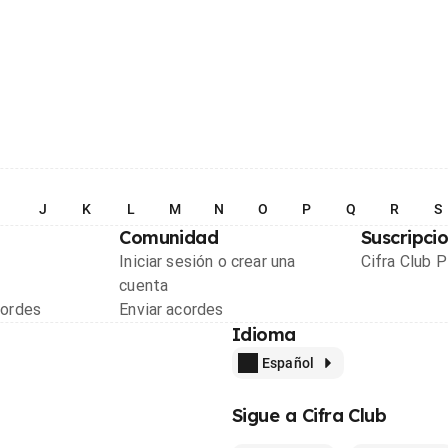
I
J
K
L
M
N
O
P
Q
R
S
Comunidad
Suscripci
Iniciar sesión o crear una
Cifra Club 
cuenta
cordes
Enviar acordes
Idioma
Español
Sigue a Cifra Club