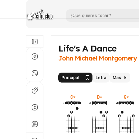
Life's A Dance
John Michael Montgomery
Principal
Letra
Más
C
*
D
*
G
*
3
3
3