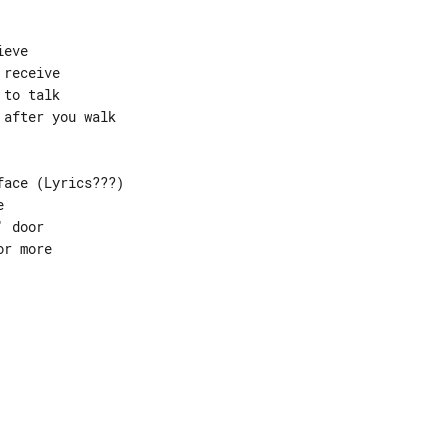
eve

receive

to talk

after you walk

ace (Lyrics???)



 door

r more
