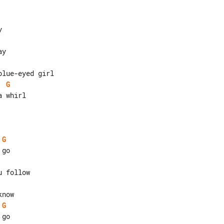
G
 whirl

G
G
go
