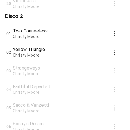
Victor Jara
20
Christy Moore
Disco 2
Two Conneeleys
01
Christy Moore
Yellow Triangle
02
Christy Moore
Strangeways
03
Christy Moore
Faithful Departed
04
Christy Moore
Sacco & Vanzetti
05
Christy Moore
Sonny's Dream
06
Christy Moore