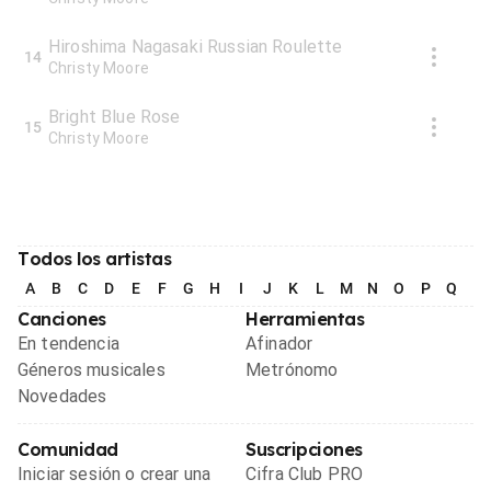
Hiroshima Nagasaki Russian Roulette
14
Christy Moore
Bright Blue Rose
15
Christy Moore
Todos los artistas
A
B
C
D
E
F
G
H
I
J
K
L
M
N
O
P
Q
R
Canciones
Herramientas
En tendencia
Afinador
Géneros musicales
Metrónomo
Novedades
Comunidad
Suscripciones
Iniciar sesión o crear una
Cifra Club PRO