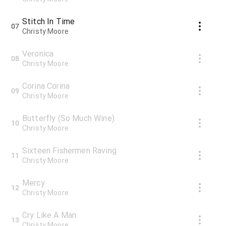
Stitch In Time
07
Christy Moore
Veronica
08
Christy Moore
Corina Corina
09
Christy Moore
Butterfly (So Much Wine)
10
Christy Moore
Sixteen Fishermen Raving
11
Christy Moore
Mercy
12
Christy Moore
Cry Like A Man
13
Christy Moore