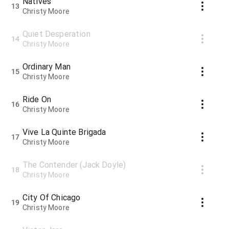
Natives
13
Christy Moore
Quiet Desperation
14
Christy Moore
Ordinary Man
15
Christy Moore
Ride On
16
Christy Moore
Vive La Quinte Brigada
17
Christy Moore
The Contender (Jack Doyle)
18
Christy Moore
City Of Chicago
19
Christy Moore