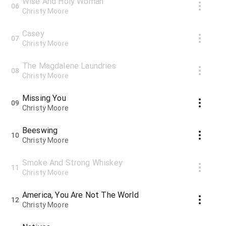
Wise And Holy Woman
06
Christy Moore
Casey
07
Christy Moore
The Magdalene Laundries
08
Christy Moore
Missing You
09
Christy Moore
Beeswing
10
Christy Moore
Smoke And Strong Whiskey
11
Christy Moore
America, You Are Not The World
12
Christy Moore