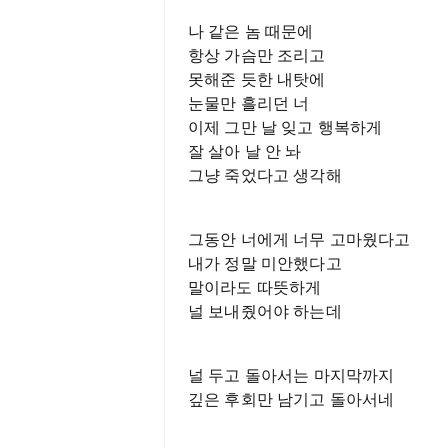
나 같은 놈 때문에
항상 가슴만 조리고
못해준 듯한 내탓에
눈물만 흘리던 너
이제 그만 날 잊고 행복하게
잘 살아 날 안 놔
그냥 죽었다고 생각해
그동안 너에게 너무 고마웠다고
내가 정말 미안했다고
말이라도 따뜻하게
널 보내줬어야 하는데
널 두고 돌아서는 마지막까지
깊은 후회만 남기고 돌아서네