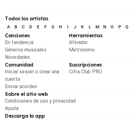
Todos los artistas
A
B
C
D
E
F
G
H
I
J
K
L
M
N
O
P
Q
R
Canciones
Herramientas
En tendencia
Afinador
Géneros musicales
Metrónomo
Novedades
Comunidad
Suscripciones
Iniciar sesión o crear una
Cifra Club PRO
cuenta
Enviar acordes
Sobre el sitio web
Condiciones de uso y privacidad
Ayuda
Descarga la app