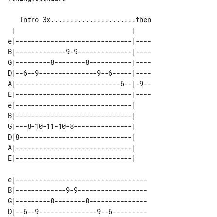
   Intro 3x......................then

e|------------------------------|----

B|-------------9-9--------------|----

G|---------8--------8-----------|----

D|--6--9---------------9--6-----|----

A|---------------------------6--|-9--

E|------------------------------|----

e|------------------------------| 

B|------------------------------| 

G|---8-10-11-10-8---------------| 

D|8-----------------------------| 

A|------------------------------| 

e|----------------------------------

B|-------------9-9------------------

G|---------8--------8---------------

D|--6--9---------------9--6---------
