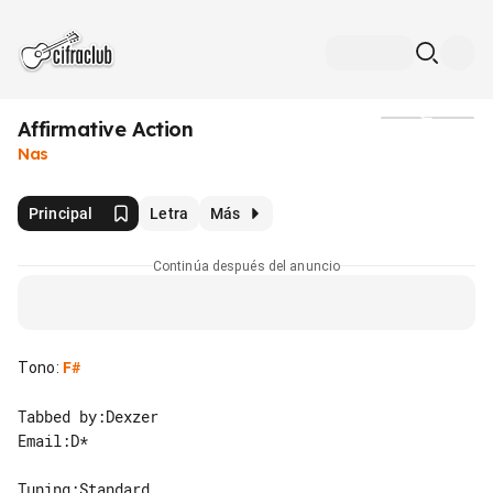
Affirmative Action
Medios
Nas
Principal
Letra
Más
Continúa después del anuncio
Tono
:
F#
Tabbed by:Dexzer

Email:D*

Tuning:Standard
