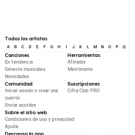
Todos los artistas
A
B
C
D
E
F
G
H
I
J
K
L
M
N
O
P
Q
R
Canciones
Herramientas
En tendencia
Afinador
Géneros musicales
Metrónomo
Novedades
Comunidad
Suscripciones
Iniciar sesión o crear una
Cifra Club PRO
cuenta
Enviar acordes
Sobre el sitio web
Condiciones de uso y privacidad
Ayuda
Descarga la app