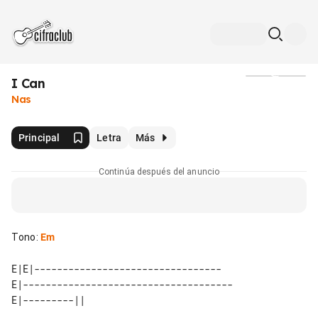
I Can
Medios
Nas
Principal
Letra
Más
Continúa después del anuncio
Tono
:
Em
E|E|---------------------------------

E|-------------------------------------
