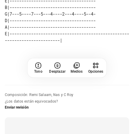
E|------------------------------------

B|------------------------------------

G|7---5----7---5---4----2---4----5--4-

D|------------------------------------

E|--------------------------------------------------
Tono
Desplazar
Medios
Opciones
Composición
:
Remi Salaam, Nas y C Roy
¿Los datos están equivocados?
Enviar revisión