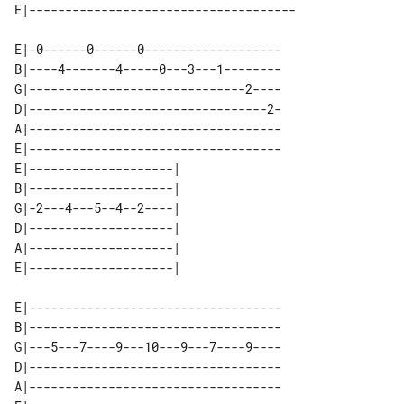
E|-0------0------0-------------------

B|----4-------4-----0---3---1--------

G|------------------------------2----

D|---------------------------------2-

A|-----------------------------------

E|-----------------------------------

E|--------------------| 

B|--------------------| 

G|-2---4---5--4--2----| 

D|--------------------| 

A|--------------------| 

E|-----------------------------------

B|-----------------------------------

G|---5---7----9---10---9---7----9----

D|-----------------------------------

A|-----------------------------------
