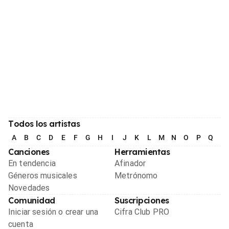
Todos los artistas
A
B
C
D
E
F
G
H
I
J
K
L
M
N
O
P
Q
R
Canciones
Herramientas
En tendencia
Afinador
Géneros musicales
Metrónomo
Novedades
Comunidad
Suscripciones
Iniciar sesión o crear una
Cifra Club PRO
cuenta