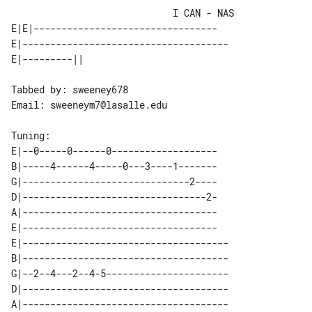
                             I CAN - NAS

E|E|---------------------------------

E|-------------------------------------

Tabbed by: sweeney678

Email: sweeneym7@lasalle.edu

E|--0-----0------0-------------------

B|-----4------4-----0---3----1-------

G|------------------------------2----

D|---------------------------------2-

A|-----------------------------------

E|-----------------------------------

E|-------------------------------------

B|-------------------------------------

G|--2--4---2--4-5----------------------

D|-------------------------------------

A|-------------------------------------
