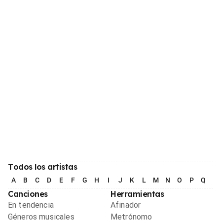
Todos los artistas
A
B
C
D
E
F
G
H
I
J
K
L
M
N
O
P
Q
R
Canciones
Herramientas
En tendencia
Afinador
Géneros musicales
Metrónomo