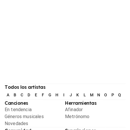
Todos los artistas
A
B
C
D
E
F
G
H
I
J
K
L
M
N
O
P
Q
R
Canciones
Herramientas
En tendencia
Afinador
Géneros musicales
Metrónomo
Novedades