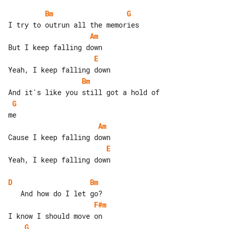
Bm
G
Am
E
Bm
G
Am
E
Yeah, I keep falling down

D
Bm
F#m
G