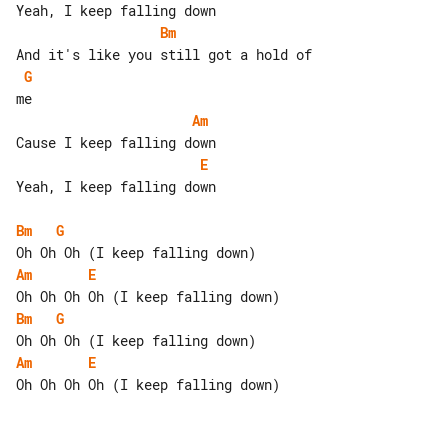
Bm
G
Am
E
Yeah, I keep falling down

Bm
G
Am
E
Bm
G
Am
E