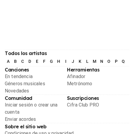
Todos los artistas
A
B
C
D
E
F
G
H
I
J
K
L
M
N
O
P
Q
R
Canciones
Herramientas
En tendencia
Afinador
Géneros musicales
Metrónomo
Novedades
Comunidad
Suscripciones
Iniciar sesión o crear una
Cifra Club PRO
cuenta
Enviar acordes
Sobre el sitio web
Condiciones de uso y privacidad