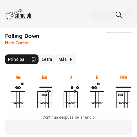
Falling Down
Medios
Nick Carter
Principal
Letra
Más
Am
Bm
D
E
F#m
Continúa después del anuncio