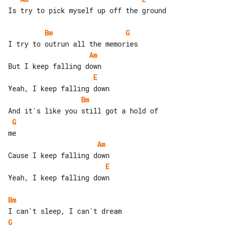
Is try to pick myself up off the ground

Bm
G
Am
E
Bm
G
Am
E
Yeah, I keep falling down

Bm
G