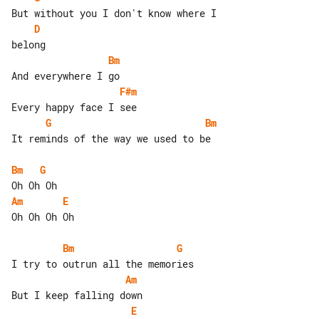
D
Bm
F#m
G
Bm
It reminds of the way we used to be

Bm
G
Am
E
Oh Oh Oh Oh

Bm
G
Am
E