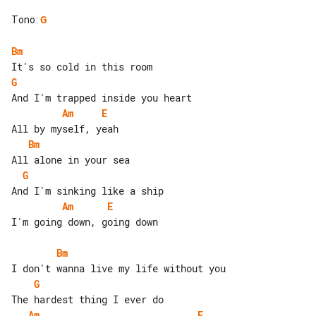
Tono
:
G
Bm
G
Am
E
Bm
G
Am
E
I'm going down, going down

Bm
G
Am
E