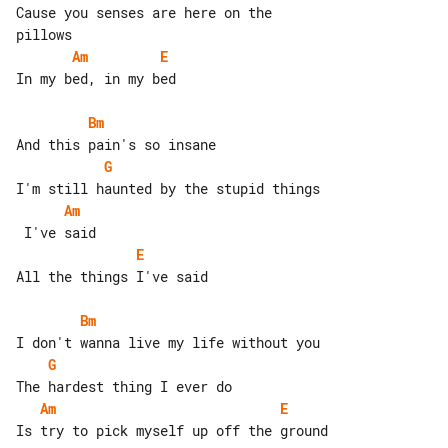
Cause you senses are here on the 

Am
E
In my bed, in my bed

Bm
G
Am
E
All the things I've said

Bm
G
Am
E
Is try to pick myself up off the ground
