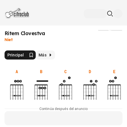
Ritem Clovestva
Medios
Niet
Principal
Más
A
B
C
D
E
Continúa después del anuncio