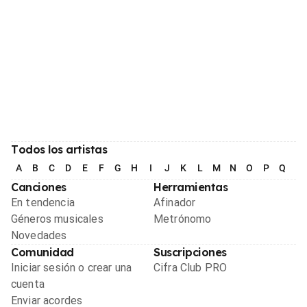
Todos los artistas
A
B
C
D
E
F
G
H
I
J
K
L
M
N
O
P
Q
R
Canciones
Herramientas
En tendencia
Afinador
Géneros musicales
Metrónomo
Novedades
Comunidad
Suscripciones
Iniciar sesión o crear una
Cifra Club PRO
cuenta
Enviar acordes