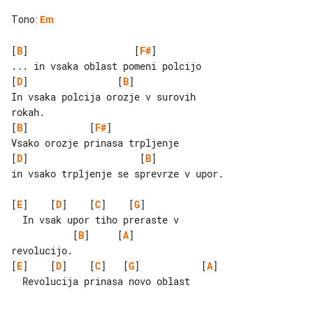
Tono
:
Em
[
B
]                   [
F#
]

[
D
]                [
B
]

In vsaka polcija orozje v surovih 

[
B
]           [
F#
]

[
D
]                    [
B
]

in vsako trpljenje se sprevrze v upor.

[
E
]    [
D
]    [
C
]    [
G
]  

           [
B
]     [
A
]

[
E
]    [
D
]    [
C
]   [
G
]           [
A
]

  Revolucija prinasa novo oblast
