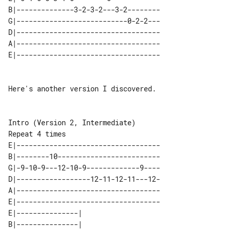
B|--------------3-2-3-2---3-2--------

G|---------------------------0-2-2---

D|-----------------------------------

A|-----------------------------------

Here's another version I discovered.

Intro (Version 2, Intermediate)

E|-----------------------------------

B|--------10-------------------------

G|-9-10-9---12-10-9-------------9----

D|------------------12-11-12-11---12-

A|-----------------------------------

E|-----------------------------------

E|---------------| 

B|---------------| 
