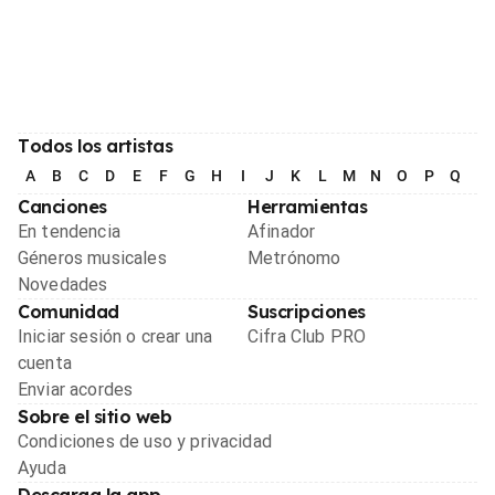
Todos los artistas
A
B
C
D
E
F
G
H
I
J
K
L
M
N
O
P
Q
R
Canciones
Herramientas
En tendencia
Afinador
Géneros musicales
Metrónomo
Novedades
Comunidad
Suscripciones
Iniciar sesión o crear una
Cifra Club PRO
cuenta
Enviar acordes
Sobre el sitio web
Condiciones de uso y privacidad
Ayuda
Descarga la app