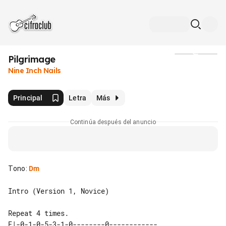
Pilgrimage
Medios
Nine Inch Nails
Principal
Letra
Más
Continúa después del anuncio
Tono
:
Dm
Intro (Version 1, Novice)

E|-0-1-0-5-3-1-0--------0------------
