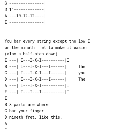
G|---------------| 

D|11-------------| 

A|---10-12-12----| 

You bar every string except the low E 

on the nineth fret to make it easier 

E|---| I---I-X-I----------|I        

B|---| I---I-X-I---I------|     The 

G|---| I---I-X-I---I------|     you 

D|---| I---I-X-I---I------|     The 

A|---| I---I-X-I----------|I        

E|---| I---I---I----------|I        

E|                        

B|X parts are where       

G|bar your finger.        

D|nineth fret, like this. 

A|                        
