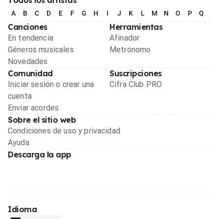
A
B
C
D
E
F
G
H
I
J
K
L
M
N
O
P
Q
R
Canciones
Herramientas
En tendencia
Afinador
Géneros musicales
Metrónomo
Novedades
Comunidad
Suscripciones
Iniciar sesión o crear una
Cifra Club PRO
cuenta
Enviar acordes
Sobre el sitio web
Condiciones de uso y privacidad
Ayuda
Descarga la app
Idioma