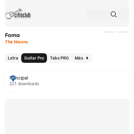
Foma
Medios
The Nixons
Letra
Guitar Pro
Tabs PRO
Más
Principal
221 downloads