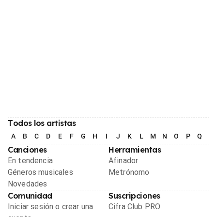
Todos los artistas
A
B
C
D
E
F
G
H
I
J
K
L
M
N
O
P
Q
R
Canciones
Herramientas
En tendencia
Afinador
Géneros musicales
Metrónomo
Novedades
Comunidad
Suscripciones
Iniciar sesión o crear una
Cifra Club PRO