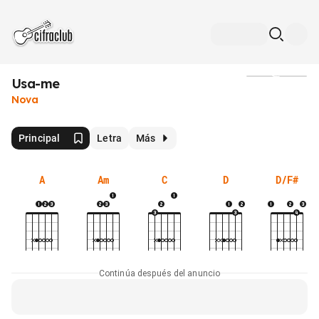
Usa-me
Medios
Nova
Principal
Letra
Más
A
Am
C
D
D/F#
Continúa después del anuncio