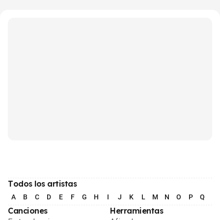
Todos los artistas
A
B
C
D
E
F
G
H
I
J
K
L
M
N
O
P
Q
R
Canciones
Herramientas