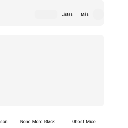
Listas
Más
kson
None More Black
Ghost Mice