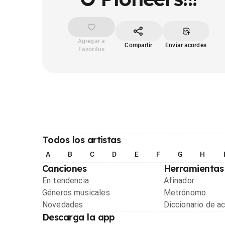
Agregar a
Compartir
Enviar acordes
Favoritos
Todos los artistas
A
B
C
D
E
F
G
H
Canciones
Herramientas
En tendencia
Afinador
Géneros musicales
Metrónomo
Novedades
Diccionario de a
Descarga la app