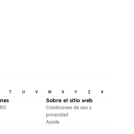
T
U
V
W
X
Y
Z
#
ones
Sobre el sitio web
PRO
Condiciones de uso y
privacidad
Ayuda