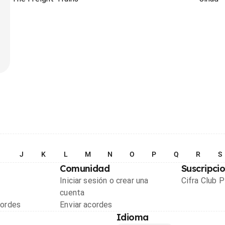
I
J
K
L
M
N
O
P
Q
R
S
Comunidad
Suscripci
Iniciar sesión o crear una
Cifra Club 
cuenta
cordes
Enviar acordes
Idioma