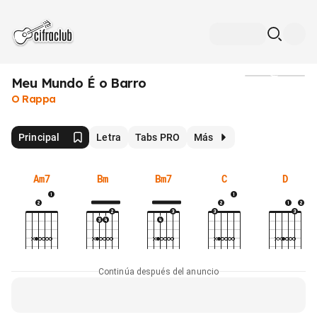
Meu Mundo É o Barro
Medios
O Rappa
Principal
Letra
Tabs PRO
Más
Am7
Bm
Bm7
C
D
Continúa después del anuncio