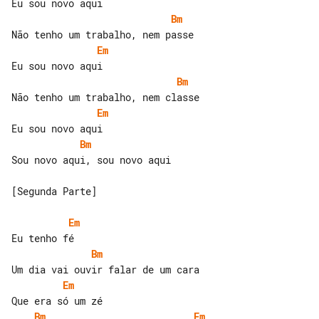
Bm
Em
Bm
Em
Bm
Sou novo aqui, sou novo aqui

[Segunda Parte]

Em
Bm
Em
Bm
Em