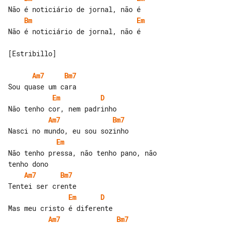
Bm
Em
Não é noticiário de jornal, não é

[Estribillo]

Am7
Bm7
Em
D
Am7
Bm7
Em
Não tenho pressa, não tenho pano, não 

Am7
Bm7
Em
D
Am7
Bm7