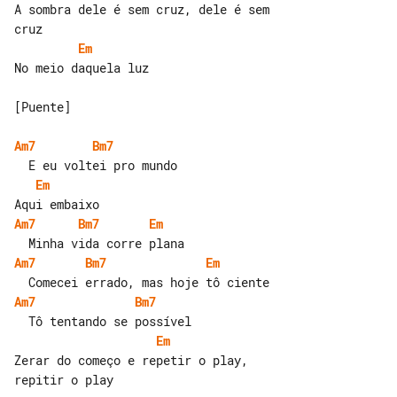
A sombra dele é sem cruz, dele é sem 

Em
No meio daquela luz

[Puente]

Am7
Bm7
Em
Am7
Bm7
Em
Am7
Bm7
Em
Am7
Bm7
Em
Zerar do começo e repetir o play, 

repitir o play
