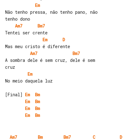
Em
Não tenho pressa, não tenho pano, não 

Am7
Bm7
Em
D
Am7
Bm7
A sombra dele é sem cruz, dele é sem 

Em
No meio daquela luz

[Final] 
Em
Bm
Em
Bm
Em
Bm
Em
Bm
Am7
Bm
Bm7
C
D