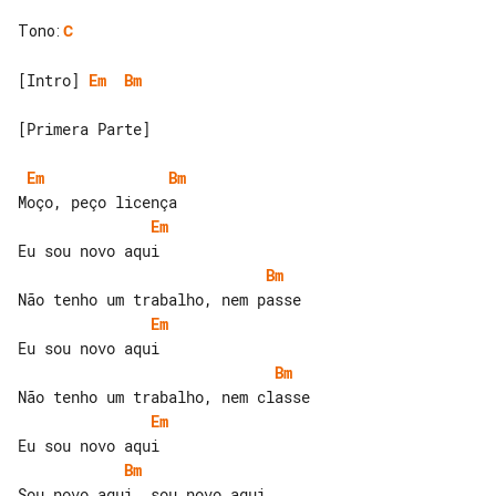
Tono
:
C
[Intro] 
Em
Bm
[Primera Parte]

Em
Bm
Em
Bm
Em
Bm
Em
Bm
Sou novo aqui, sou novo aqui
