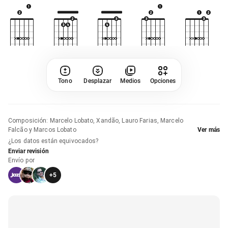
Tono
Desplazar
Medios
Opciones
Composición
:
Marcelo Lobato, Xandão, Lauro Farias, Marcelo
Falcão y Marcos Lobato
Ver más
¿Los datos están equivocados?
Enviar revisión
Envío por
+
5