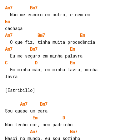
Am7
Bm7
Em
Am7
Bm7
Em
Am7
Bm7
Em
C
D
Em
  Em minha mão, em minha lavra, minha 

lavra

[Estribillo]

Am7
Bm7
Em
D
Am7
Bm7