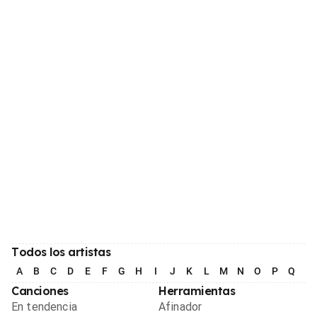
Todos los artistas
A
B
C
D
E
F
G
H
I
J
K
L
M
N
O
P
Q
R
Canciones
Herramientas
En tendencia
Afinador