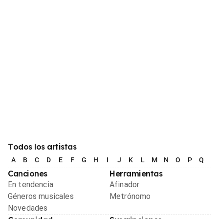
Todos los artistas
A
B
C
D
E
F
G
H
I
J
K
L
M
N
O
P
Q
R
Canciones
Herramientas
En tendencia
Afinador
Géneros musicales
Metrónomo
Novedades