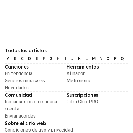
Todos los artistas
A
B
C
D
E
F
G
H
I
J
K
L
M
N
O
P
Q
R
Canciones
Herramientas
En tendencia
Afinador
Géneros musicales
Metrónomo
Novedades
Comunidad
Suscripciones
Iniciar sesión o crear una
Cifra Club PRO
cuenta
Enviar acordes
Sobre el sitio web
Condiciones de uso y privacidad