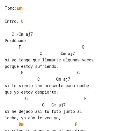
Tono
:
Em
Intro. 
C
   C -Cm aj7

Perdóname

      F                          G     

               C        Cm aj7

si yo tengo que llamarte algunas veces 

porque estoy sufriendo,

       F                       G       

              C       Cm aj7

si te siento tan presente cada noche 

que yo estoy despierto,

        Dm                        F    

                C   Cm aj7

si he dejado así tu foto junto al 

Dm
F