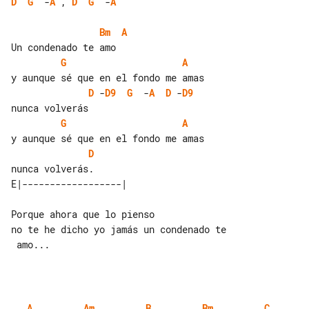
D
G
  -
A
 , 
D
G
  -
A
Bm
A
G
A
D
 -
D9
G
  -
A
D
 -
D9
G
A
D
Porque ahora que lo pienso

no te he dicho yo jamás un condenado te

 amo...

A
Am
B
Bm
C