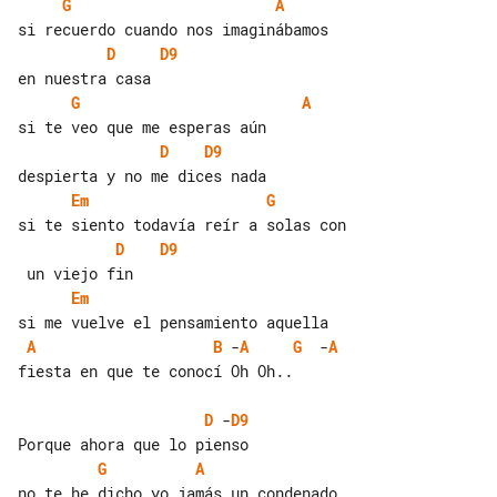
G
A
D
D9
G
A
D
D9
Em
G
D
D9
Em
A
B
 -
A
G
  -
A
fiesta en que te conocí Oh Oh..

D
 -
D9
G
A