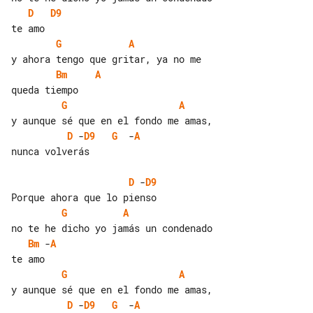
D
D9
G
A
Bm
A
G
A
D
 -
D9
G
  -
A
nunca volverás

D
 -
D9
G
A
Bm
 -
A
G
A
D
 -
D9
G
  -
A