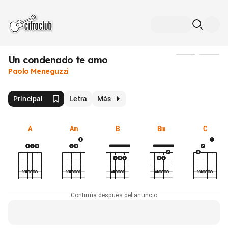
Un condenado te amo
Medios
Paolo Meneguzzi
Principal
Letra
Más
A
Am
B
Bm
C
Continúa después del anuncio