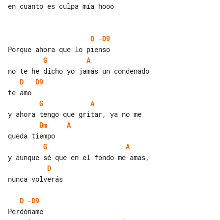
en cuanto es culpa mía hooo

D
 -
D9
G
A
D
D9
G
A
Bm
A
G
A
D
nunca volverás

D
 -
D9