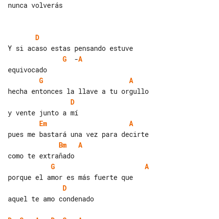
nunca volverás

D
G
  -
A
G
A
D
Em
A
Bm
A
G
A
D
aquel te amo condenado
