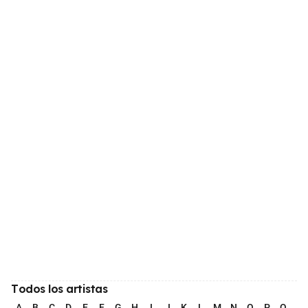
Todos los artistas
A
B
C
D
E
F
G
H
I
J
K
L
M
N
O
P
Q
R