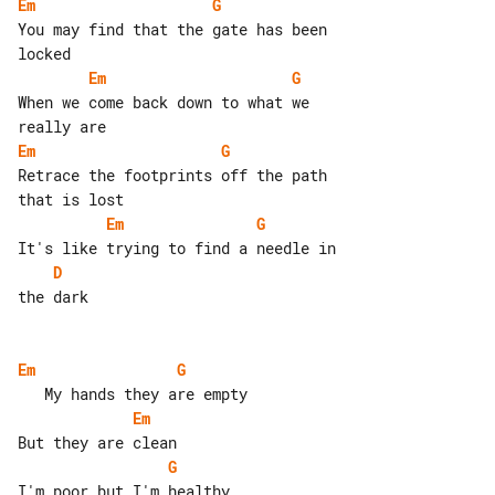
Em
G
You may find that the gate has been 

Em
G
When we come back down to what we 

Em
G
Retrace the footprints off the path 

Em
G
D
the dark

Em
G
Em
G