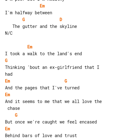
Em
G
D
   The gutter and the skyline

N/C

Em
G
Thinking 'bout an ex-girlfriend that I 

Em
G
Em
And it seems to me that we all love the

G
Em