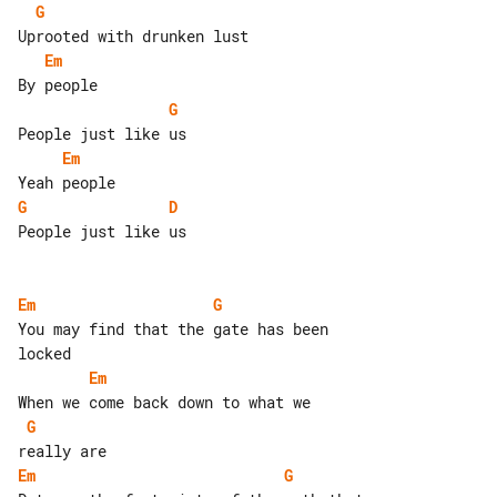
G
Em
G
Em
G
D
People just like us

Em
G
You may find that the gate has been 

Em
G
Em
G