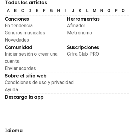
Todos los artistas
A
B
C
D
E
F
G
H
I
J
K
L
M
N
O
P
Q
R
Canciones
Herramientas
En tendencia
Afinador
Géneros musicales
Metrónomo
Novedades
Comunidad
Suscripciones
Iniciar sesión o crear una
Cifra Club PRO
cuenta
Enviar acordes
Sobre el sitio web
Condiciones de uso y privacidad
Ayuda
Descarga la app
Idioma