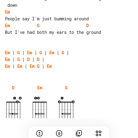
Em
Em
G
D
But I've had both my ears to the ground

Em
 | 
G
 | 
Em
 | 
G
 | 
Em
 | 
G
Em
 | 
G
 | 
D
 | 
D
Em
 | 
Em
 | 
Em
G
 | 
Em
D
Em
G