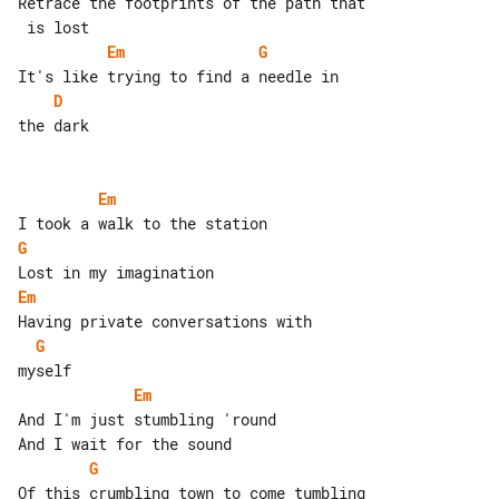
Retrace the footprints of the path that

Em
G
D
the dark

Em
G
Em
G
Em
And I'm just stumbling 'round

G
Of this crumbling town to come tumbling
