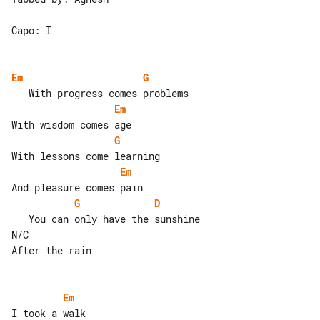
Capo: I

Em
G
Em
G
Em
G
D
   You can only have the sunshine

N/C

After the rain

Em
I took a walk
