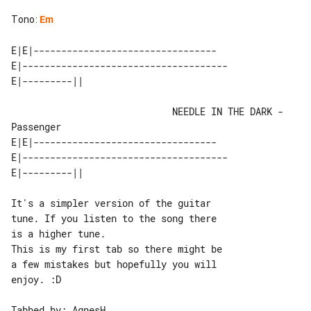
Tono
:
Em
E|E|---------------------------------

E|-------------------------------------

                             NEEDLE IN THE DARK - 
Passenger

E|E|---------------------------------

E|-------------------------------------

It's a simpler version of the guitar 

tune. If you listen to the song there 

is a higher tune.

This is my first tab so there might be 

a few mistakes but hopefully you will 

enjoy. :D

Tabbed by: AgnesH
