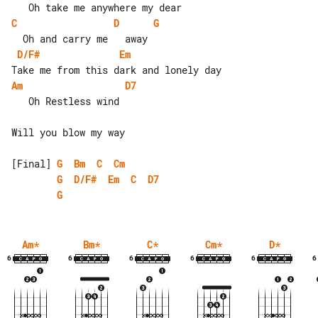
C
D
G
D/F#
Em
Am
D7
   Oh Restless wind

Will you blow my way

[Final] 
G
Bm
C
Cm
G
D/F#
Em
C
D7
G
Am
*
Bm
*
C
*
Cm
*
D
*
6
6
6
6
6
6