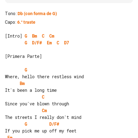
Tono
:
Db
(con forma de G)
Capo
:
6.° traste
[Intro] 
G
Bm
C
Cm
G
D/F#
Em
C
D7
[Primera Parte]

G
Bm
C
Cm
G
D/F#
Em