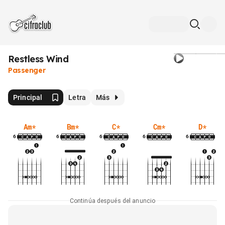
Restless Wind
Passenger
Principal
Letra
Más
Am
*
Bm
*
C
*
Cm
*
D
*
6
6
6
6
6
Continúa después del anuncio