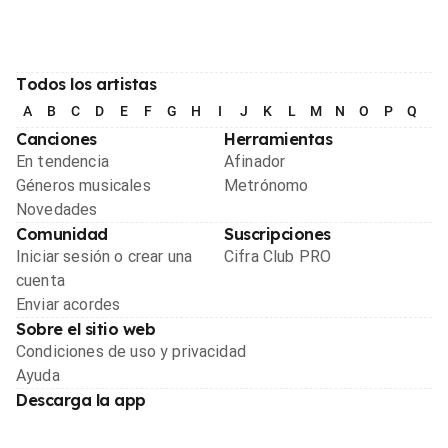
Todos los artistas
A
B
C
D
E
F
G
H
I
J
K
L
M
N
O
P
Q
R
Canciones
Herramientas
En tendencia
Afinador
Géneros musicales
Metrónomo
Novedades
Comunidad
Suscripciones
Iniciar sesión o crear una
Cifra Club PRO
cuenta
Enviar acordes
Sobre el sitio web
Condiciones de uso y privacidad
Ayuda
Descarga la app