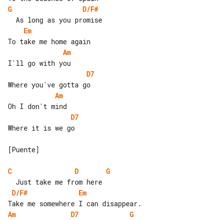
G
D/F#
Em
Am
D7
Am
D7
Where it is we go

[Puente]

C
D
G
D/F#
Em
Am
D7
G