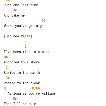
Am
D7
Where you've gotta go

[Segunda Parte]

G
Bm
C
Cm
G
D/F#
Em