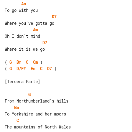
Am
D7
Am
D7
Where it is we go

( 
G
Bm
C
Cm
( 
G
D/F#
Em
C
D7
 )

[Tercera Parte]

G
Bm
C