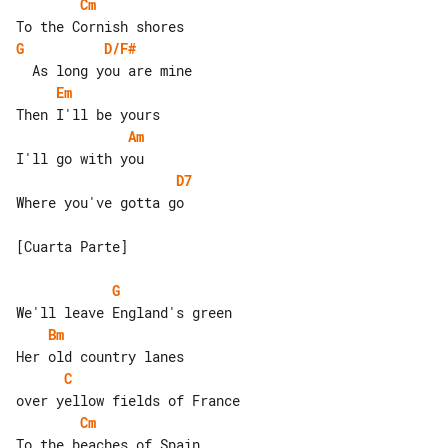
Cm
G
D/F#
Em
Am
D7
Where you've gotta go

[Cuarta Parte]

G
Bm
C
Cm