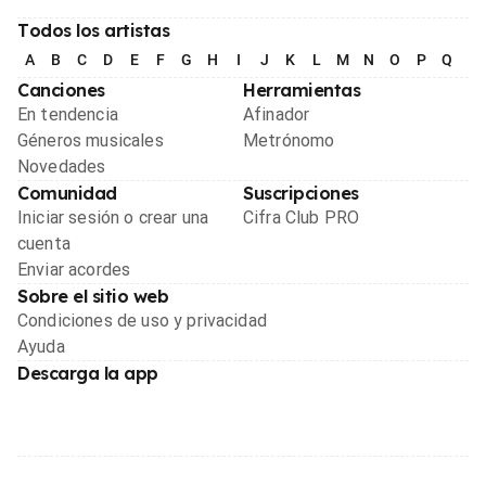
Todos los artistas
A
B
C
D
E
F
G
H
I
J
K
L
M
N
O
P
Q
R
Canciones
Herramientas
En tendencia
Afinador
Géneros musicales
Metrónomo
Novedades
Comunidad
Suscripciones
Iniciar sesión o crear una
Cifra Club PRO
cuenta
Enviar acordes
Sobre el sitio web
Condiciones de uso y privacidad
Ayuda
Descarga la app