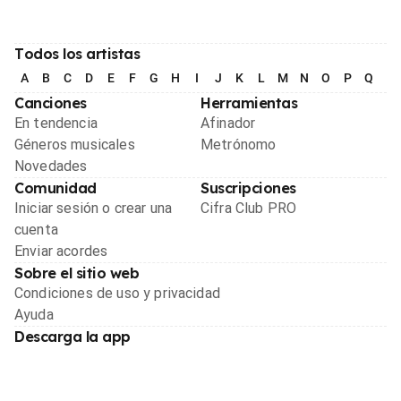
Todos los artistas
A
B
C
D
E
F
G
H
I
J
K
L
M
N
O
P
Q
R
Canciones
Herramientas
En tendencia
Afinador
Géneros musicales
Metrónomo
Novedades
Comunidad
Suscripciones
Iniciar sesión o crear una
Cifra Club PRO
cuenta
Enviar acordes
Sobre el sitio web
Condiciones de uso y privacidad
Ayuda
Descarga la app