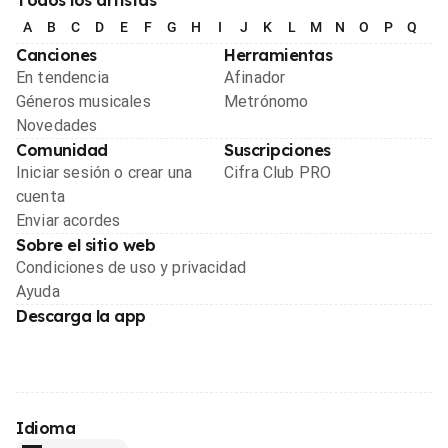
A
B
C
D
E
F
G
H
I
J
K
L
M
N
O
P
Q
R
Canciones
Herramientas
En tendencia
Afinador
Géneros musicales
Metrónomo
Novedades
Comunidad
Suscripciones
Iniciar sesión o crear una
Cifra Club PRO
cuenta
Enviar acordes
Sobre el sitio web
Condiciones de uso y privacidad
Ayuda
Descarga la app
Idioma