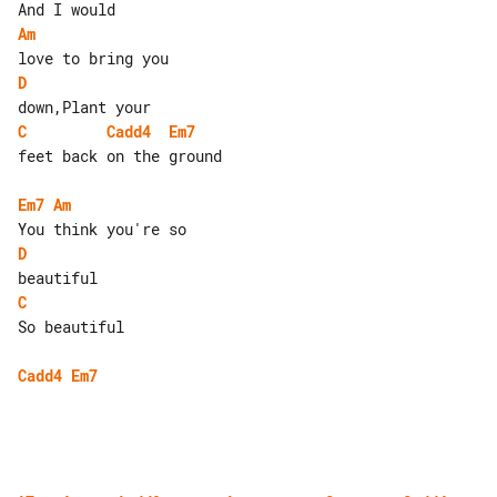
Am
D
C
Cadd4
Em7
feet back on the ground

Em7
Am
D
C
So beautiful

Cadd4
Em7