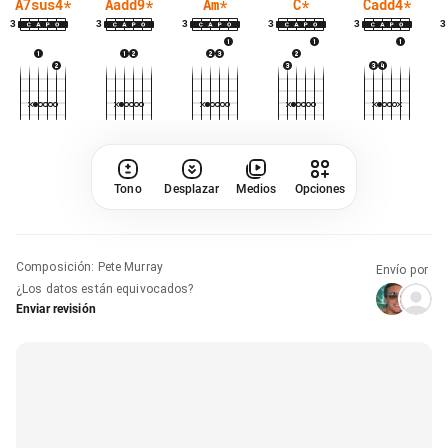
A7sus4
*
Aadd9
*
Am
*
C
*
Cadd4
*
3
3
3
3
3
3
Tono
Desplazar
Medios
Opciones
Composición
:
Pete Murray
Envío por
¿Los datos están equivocados?
Enviar revisión