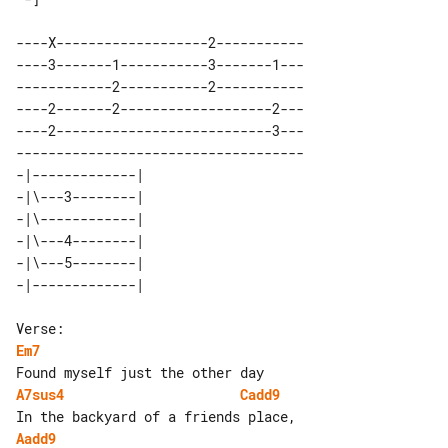
----X-------------------2-----------

----3-------1-----------3-------1---

------------2-----------2-----------

----2-------2-------------------2---

----2---------------------------3---

------------------------------------

-|-------------| 

-|\---3--------| 

-|\------------| 

-|\---4--------| 

-|\---5--------| 

Em7
A7sus4
Cadd9
Aadd9