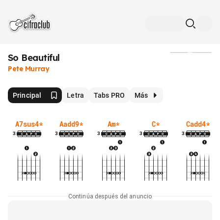
So Beautiful
Medios
Pete Murray
Principal
Letra
Tabs PRO
Más
A7sus4
*
Aadd9
*
Am
*
C
*
Cadd4
*
3
3
3
3
3
Continúa después del anuncio