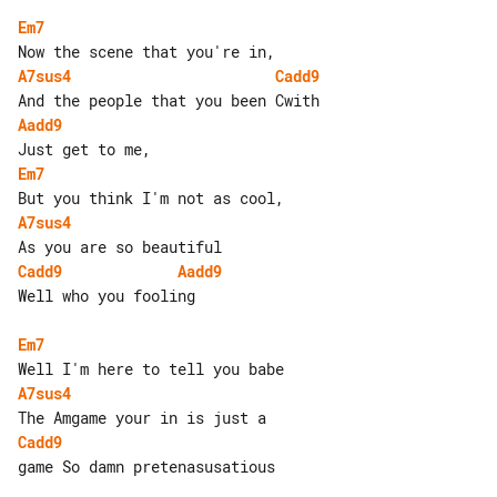
Em7
A7sus4
Cadd9
Aadd9
Em7
A7sus4
Cadd9
Aadd9
Well who you fooling

Em7
A7sus4
Cadd9
game So damn pretenasusatious
