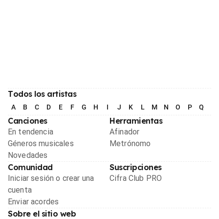
Todos los artistas
A
B
C
D
E
F
G
H
I
J
K
L
M
N
O
P
Q
R
Canciones
Herramientas
En tendencia
Afinador
Géneros musicales
Metrónomo
Novedades
Comunidad
Suscripciones
Iniciar sesión o crear una
Cifra Club PRO
cuenta
Enviar acordes
Sobre el sitio web