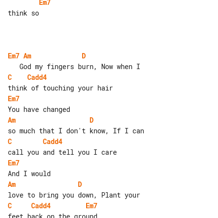
Em7
think so

Em7
Am
D
C
Cadd4
Em7
Am
D
C
Cadd4
Em7
Am
D
C
Cadd4
Em7
feet back on the ground
