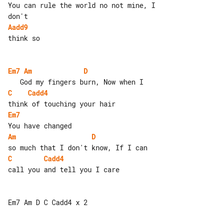
You can rule the world no not mine, I 

Aadd9
think so

Em7
Am
D
C
Cadd4
Em7
Am
D
C
Cadd4
call you and tell you I care

Em7 Am D C Cadd4 x 2
