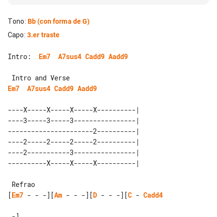
Tono
:
Bb
(con forma de G)
Capo
:
3.er traste
Intro:  
Em7
A7sus4
Cadd9
Aadd9
Em7
A7sus4
Cadd9
Aadd9
----X-----X-----X-----X----------| 

----3-----3-----3----------------| 

----------------------2----------| 

----2-----2-----2-----2----------| 

----2-----------3----------------| 

[
Em7
 - - -][
Am
 - - -][
D
 - - -][
C
 - 
Cadd4
 -]
