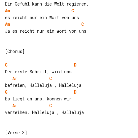
Am
C
Am
C
Ja es reicht nur ein Wort von uns

[Chorus]

G
D
Am
C
G
D
Am
C
verzeihen, Halleluja , Halleluja

[Verse 3]
