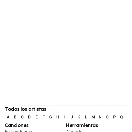
Todos los artistas
A
B
C
D
E
F
G
H
I
J
K
L
M
N
O
P
Q
R
Canciones
Herramientas
En tendencia
Afinador