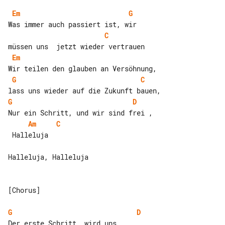
Em
G
C
Em
G
C
G
D
Am
C
 Halleluja

Halleluja, Halleluja

[Chorus]

G
D