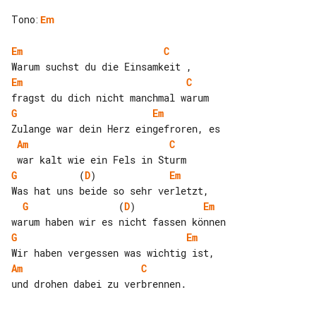
Tono
:
Em
Em
C
Em
C
G
Em
Am
C
G
           (
D
)             
Em
G
                (
D
)            
Em
G
Em
Am
C
und drohen dabei zu verbrennen.
