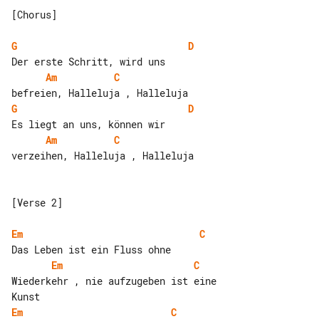
[Chorus]

G
D
Am
C
G
D
Am
C
verzeihen, Halleluja , Halleluja

[Verse 2]

Em
C
Em
C
Wiederkehr , nie aufzugeben ist eine 

Em
C