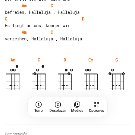
Am
C
G
D
Am
C
Am
C
D
Em
G
Tono
Desplazar
Medios
Opciones
Composición
: