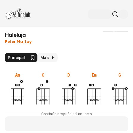
Haleluja
Medios
Peter Maffay
Principal
Más
Am
C
D
Em
G
Continúa después del anuncio