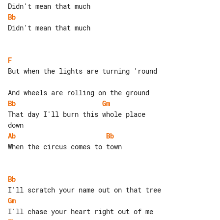
Bb
Didn't mean that much

F
But when the lights are turning 'round

Bb
Gm
That day I'll burn this whole place 

Ab
Bb
When the circus comes to town

Bb
Gm