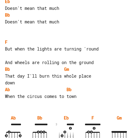
Eb
Bb
Doesn't mean that much

F
But when the lights are turning 'round

Bb
Gm
That day I'll burn this whole place 

Ab
Bb
Ab
Bb
Eb
F
Gm
3