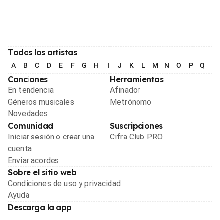
Todos los artistas
A
B
C
D
E
F
G
H
I
J
K
L
M
N
O
P
Q
R
Canciones
Herramientas
En tendencia
Afinador
Géneros musicales
Metrónomo
Novedades
Comunidad
Suscripciones
Iniciar sesión o crear una
Cifra Club PRO
cuenta
Enviar acordes
Sobre el sitio web
Condiciones de uso y privacidad
Ayuda
Descarga la app