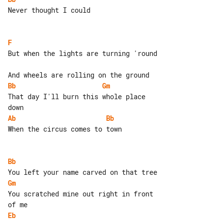
Never thought I could

F
But when the lights are turning 'round

Bb
Gm
That day I'll burn this whole place 

Ab
Bb
When the circus comes to town

Bb
Gm
You scratched mine out right in front 

Eb