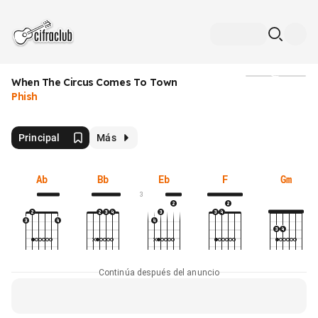
When The Circus Comes To Town
Medios
Phish
Principal
Más
Ab
Bb
Eb
F
Gm
3
Continúa después del anuncio