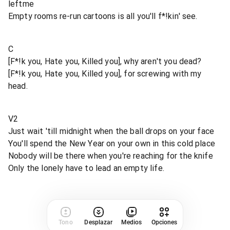
leftme
Empty rooms re-run cartoons is all you'll f*!kin' see.
C
[F*!k you, Hate you, Killed you], why aren't you dead?
[F*!k you, Hate you, Killed you], for screwing with my
head.
V2
Just wait 'till midnight when the ball drops on your face
You'll spend the New Year on your own in this cold place
Nobody will be there when you're reaching for the knife
Only the lonely have to lead an empty life.
Tono
Desplazar
Medios
Opciones