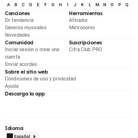
A
B
C
D
E
F
G
H
I
J
K
L
M
N
O
P
Q
R
Canciones
Herramientas
En tendencia
Afinador
Géneros musicales
Metrónomo
Novedades
Comunidad
Suscripciones
Iniciar sesión o crear una
Cifra Club PRO
cuenta
Enviar acordes
Sobre el sitio web
Condiciones de uso y privacidad
Ayuda
Descarga la app
Idioma
Español