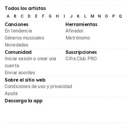
Todos los artistas
A
B
C
D
E
F
G
H
I
J
K
L
M
N
O
P
Q
R
Canciones
Herramientas
En tendencia
Afinador
Géneros musicales
Metrónomo
Novedades
Comunidad
Suscripciones
Iniciar sesión o crear una
Cifra Club PRO
cuenta
Enviar acordes
Sobre el sitio web
Condiciones de uso y privacidad
Ayuda
Descarga la app