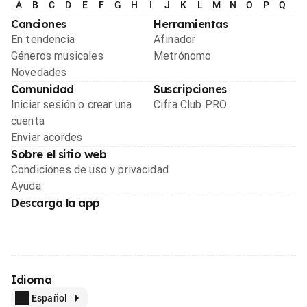
A
B
C
D
E
F
G
H
I
J
K
L
M
N
O
P
Q
R
Canciones
Herramientas
En tendencia
Afinador
Géneros musicales
Metrónomo
Novedades
Comunidad
Suscripciones
Iniciar sesión o crear una
Cifra Club PRO
cuenta
Enviar acordes
Sobre el sitio web
Condiciones de uso y privacidad
Ayuda
Descarga la app
Idioma
Español