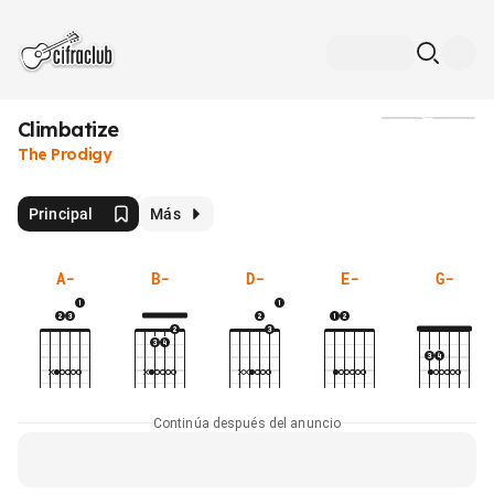
Climbatize
Medios
The Prodigy
Principal
Más
A-
B-
D-
E-
G-
Continúa después del anuncio