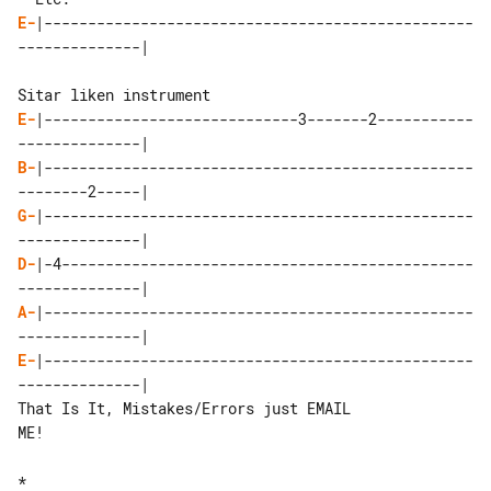
E-
|-------------------------------------------------
--------------|

E-
|-----------------------------3-------2-----------
B-
|-------------------------------------------------
G-
|-------------------------------------------------
D-
|-4-----------------------------------------------
A-
|-------------------------------------------------
E-
|-------------------------------------------------
--------------|

That Is It, Mistakes/Errors just EMAIL 

ME!
