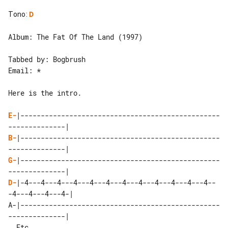
Tono
:
D
Album: The Fat Of The Land (1997)

Tabbed by: Bogbrush

Email: *

Here is the intro.

E-
|-------------------------------------------------
B-
|-------------------------------------------------
G-
|-------------------------------------------------
D-
|-4---4---4---4---4---4---4---4---4---4---4---4--
-4---4---4---4-|

A-|-------------------------------------------------
--------------|
