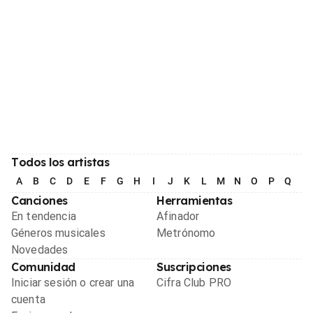
Todos los artistas
A
B
C
D
E
F
G
H
I
J
K
L
M
N
O
P
Q
R
Canciones
Herramientas
En tendencia
Afinador
Géneros musicales
Metrónomo
Novedades
Comunidad
Suscripciones
Iniciar sesión o crear una
Cifra Club PRO
cuenta