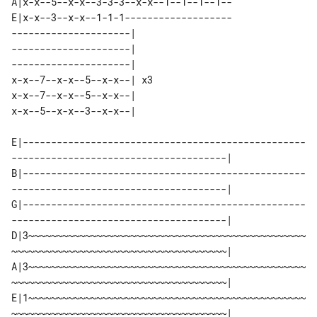
A|x-x--5--x-x--3-3-3--x-x--1--1--1--1--

E|x-x--3--x-x--1-1-1-------------------

---------------------|    

---------------------|    

---------------------|    

x-x--7--x-x--5--x-x--| x3 

x-x--7--x-x--5--x-x--|    

E|--------------------------------------------------
--------------------------------------| 

B|--------------------------------------------------
--------------------------------------| 

G|--------------------------------------------------
--------------------------------------| 

D|3~~~~~~~~~~~~~~~~~~~~~~~~~~~~~~~~~~~~~~~~~~~~~~~~~
~~~~~~~~~~~~~~~~~~~~~~~~~~~~~~~~~~~~~~| 

A|3~~~~~~~~~~~~~~~~~~~~~~~~~~~~~~~~~~~~~~~~~~~~~~~~~
~~~~~~~~~~~~~~~~~~~~~~~~~~~~~~~~~~~~~~| 

E|1~~~~~~~~~~~~~~~~~~~~~~~~~~~~~~~~~~~~~~~~~~~~~~~~~