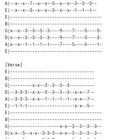
A|--x--x--7--x--x--5--x--x--3--3--3--

E|--x--x--5--x--x--3--x--x--1--1--1--

E|-------------------------------------

B|-------------------------------------

G|x--x--3--3--3--3----9----7----5----3-

D|x--x--3--3--3--3----9----7----5----3-

A|x--x--1--1--1--1----7----5----3----1-

[Verse]

E|----------------------------------

B|----------------------------------

G|---------x-x--3--3--3--3----------

D|--3-3-3--x-x--3--3--3--3--x-x--7--

A|--3-3-3--x-x--1--1--1--1--x-x--7--

E|--1-1-1-------------------x-x--5--

E|-------------------------------------

B|-------------------------------------

G|--------------------x-x--3--3--3--3--

D|x-x--5--x-x--3-3-3--x-x--3--3--3--3--
