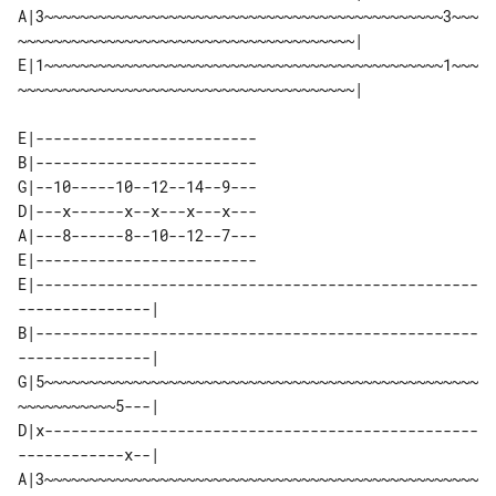
A|3~~~~~~~~~~~~~~~~~~~~~~~~~~~~~~~~~~~~~~~~~~~~~3~~~
~~~~~~~~~~~~~~~~~~~~~~~~~~~~~~~~~~~~~~| 

E|1~~~~~~~~~~~~~~~~~~~~~~~~~~~~~~~~~~~~~~~~~~~~~1~~~
E|-------------------------

B|-------------------------

G|--10-----10--12--14--9---

D|---x------x--x---x---x---

A|---8------8--10--12--7---

E|-------------------------

E|--------------------------------------------------
---------------| 

B|--------------------------------------------------
---------------| 

G|5~~~~~~~~~~~~~~~~~~~~~~~~~~~~~~~~~~~~~~~~~~~~~~~~~
~~~~~~~~~~~5---| 

D|x-------------------------------------------------
------------x--| 

A|3~~~~~~~~~~~~~~~~~~~~~~~~~~~~~~~~~~~~~~~~~~~~~~~~~