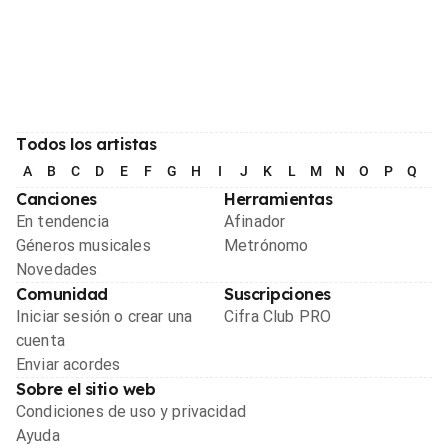
Todos los artistas
A
B
C
D
E
F
G
H
I
J
K
L
M
N
O
P
Q
R
Canciones
Herramientas
En tendencia
Afinador
Géneros musicales
Metrónomo
Novedades
Comunidad
Suscripciones
Iniciar sesión o crear una
Cifra Club PRO
cuenta
Enviar acordes
Sobre el sitio web
Condiciones de uso y privacidad
Ayuda