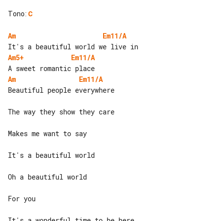
Tono
:
C
Am
Em11/A
Am5+
Em11/A
Am
Em11/A
Beautiful people everywhere

The way they show they care

Makes me want to say

It's a beautiful world

Oh a beautiful world

For you

It's a wonderful time to be here
