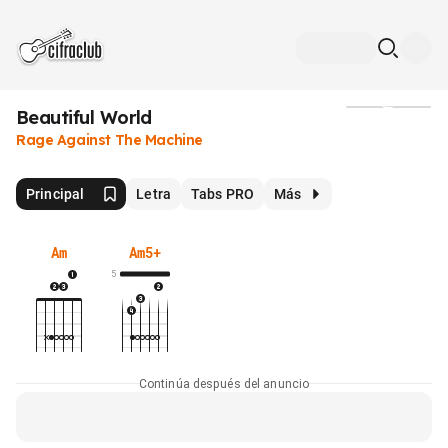
Beautiful World
Medios
Rage Against The Machine
Principal
Letra
Tabs PRO
Más
Am
Am5+
5
Continúa después del anuncio