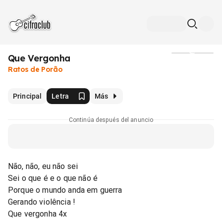
Que Vergonha
Medios
Ratos de Porão
Principal
Letra
Más
Continúa después del anuncio
Não, não, eu não sei
Sei o que é e o que não é
Porque o mundo anda em guerra
Gerando violência !
Que vergonha 4x