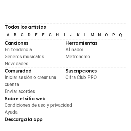
Todos los artistas
A
B
C
D
E
F
G
H
I
J
K
L
M
N
O
P
Q
R
Canciones
Herramientas
En tendencia
Afinador
Géneros musicales
Metrónomo
Novedades
Comunidad
Suscripciones
Iniciar sesión o crear una
Cifra Club PRO
cuenta
Enviar acordes
Sobre el sitio web
Condiciones de uso y privacidad
Ayuda
Descarga la app