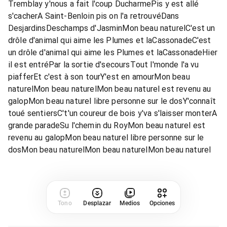
Tremblay y'nous a fait l'coup DucharmePis y est allé
s'cacherA Saint-Benloin pis on l'a retrouvéDans
DesjardinsDeschamps d'JasminMon beau naturelC'est un
drôle d'animal qui aime les Plumes et laCassonadeC'est
un drôle d'animal qui aime les Plumes et laCassonadeHier
il est entréPar la sortie d'secoursTout l'monde l'a vu
piafferEt c'est à son tourY'est en amourMon beau
naturelMon beau naturelMon beau naturel est revenu au
galopMon beau naturel libre personne sur le dosY'connaît
toué sentiersC't'un coureur de bois y'va s'laisser monterA
grande paradeSu l'chemin du RoyMon beau naturel est
revenu au galopMon beau naturel libre personne sur le
dosMon beau naturelMon beau naturelMon beau naturel
Tono
Desplazar
Medios
Opciones