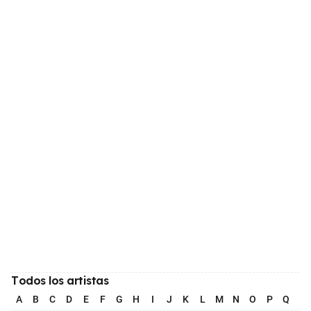
Todos los artistas
A
B
C
D
E
F
G
H
I
J
K
L
M
N
O
P
Q
R