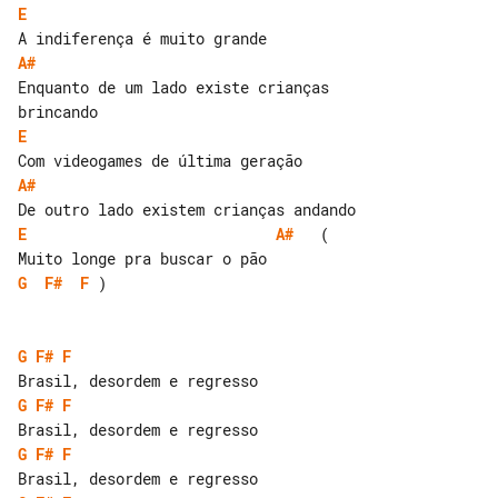
E
A#
Enquanto de um lado existe crianças 

E
A#
E
A#
   ( 

G
F#
F
 )

G
F#
F
G
F#
F
G
F#
F