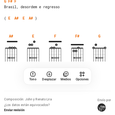
G
F#
F
Brasil, desordem e regresso

( 
E
A#
E
A#
A#
E
F
F#
G
Tono
Desplazar
Medios
Opciones
Composición
:
John y Renato Lira
Envío por
¿Los datos están equivocados?
Enviar revisión