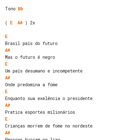
Tono
:
Bb
( 
E
A#
 ) 2x

E
A#
E
A#
E
A#
E
A#