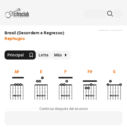
Brasil (Desordem e Regresso)
Medios
Rephugos
Principal
Letra
Más
A#
E
F
F#
G
Continúa después del anuncio