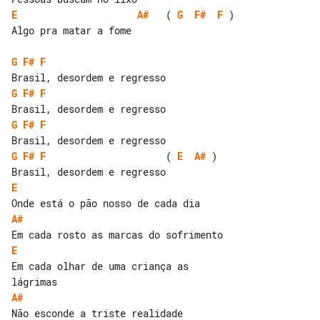
E
A#
   ( 
G
F#
F
 )

Algo pra matar a fome

G
F#
F
G
F#
F
G
F#
F
G
F#
F
                     ( 
E
A#
 )

E
A#
E
Em cada olhar de uma criança as 

A#