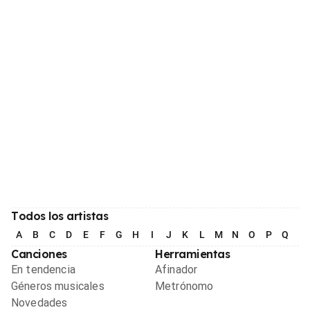
Todos los artistas
A
B
C
D
E
F
G
H
I
J
K
L
M
N
O
P
Q
R
Canciones
Herramientas
En tendencia
Afinador
Géneros musicales
Metrónomo
Novedades