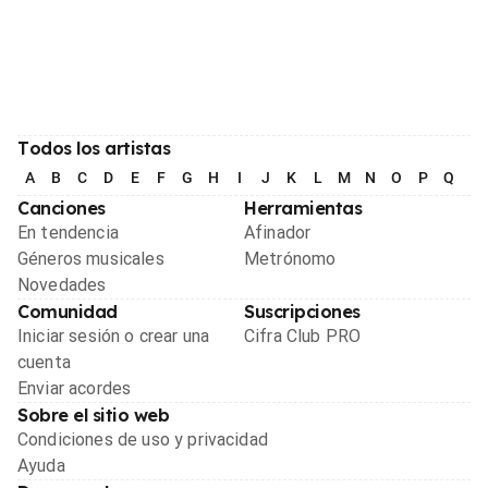
Todos los artistas
A
B
C
D
E
F
G
H
I
J
K
L
M
N
O
P
Q
R
Canciones
Herramientas
En tendencia
Afinador
Géneros musicales
Metrónomo
Novedades
Comunidad
Suscripciones
Iniciar sesión o crear una
Cifra Club PRO
cuenta
Enviar acordes
Sobre el sitio web
Condiciones de uso y privacidad
Ayuda