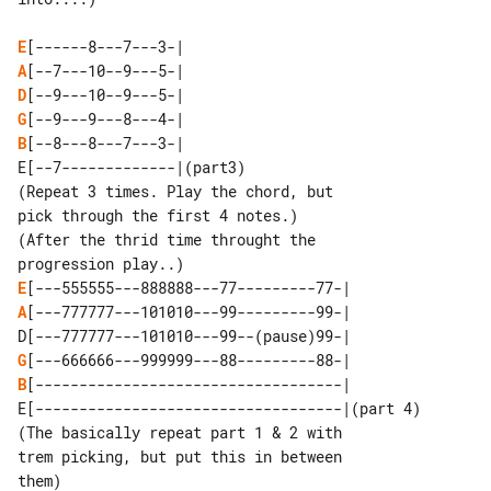
E
A
D
G
B
[--8---8---7---3-|

E[--7-------------|(part3)

(Repeat 3 times. Play the chord, but 

pick through the first 4 notes.)

(After the thrid time throught the 

E
A
[---777777---101010---99---------99-|

G
B
[-----------------------------------|

E[-----------------------------------|(part 4)

(The basically repeat part 1 & 2 with 

trem picking, but put this in between 

them)
