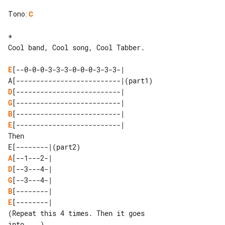
Tono
:
C
*

Cool band, Cool song, Cool Tabber.

E
[--0-0-0-3-3-3-0-0-0-3-3-3-|

D
G
B
E
[--------------------------|

Then

A
D
G
B
E
[--------|

(Repeat this 4 times. Then it goes 

into....)
