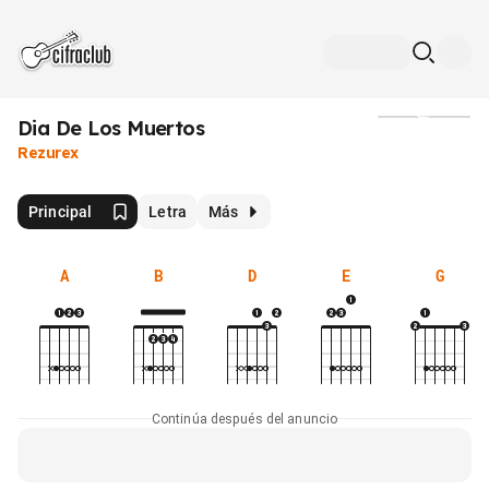
Dia De Los Muertos
Medios
Rezurex
Principal
Letra
Más
A
B
D
E
G
Continúa después del anuncio