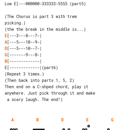
Low E[---000000-333333-5555 (part5)

(The Chorus is part 3 with trem 

picking.)

E
A
D
G
B
[-------------|

E[-------------|(part6)

(Repeat 3 times.)

(Then back into parts 1, 5, 2)

Then end on a C-shped chord, play it 

anywhere. Just pick through it and make

A
B
D
E
G