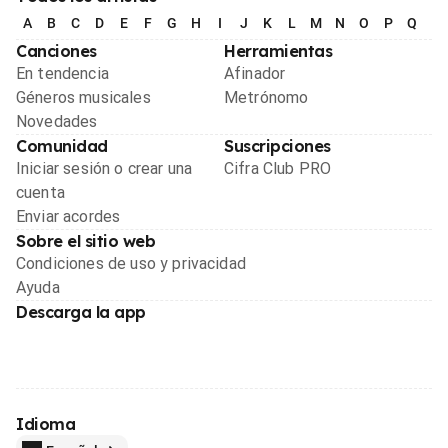
A
B
C
D
E
F
G
H
I
J
K
L
M
N
O
P
Q
R
Canciones
Herramientas
En tendencia
Afinador
Géneros musicales
Metrónomo
Novedades
Comunidad
Suscripciones
Iniciar sesión o crear una
Cifra Club PRO
cuenta
Enviar acordes
Sobre el sitio web
Condiciones de uso y privacidad
Ayuda
Descarga la app
Idioma