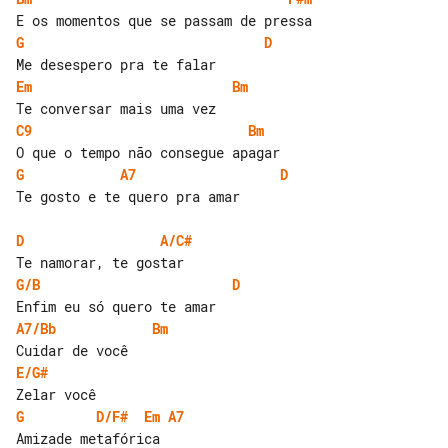
G
D
Em
Bm
C9
Bm
G
A7
D
Te gosto e te quero pra amar

D
A/C#
G/B
D
A7/Bb
Bm
E/G#
G
D/F#
Em
A7