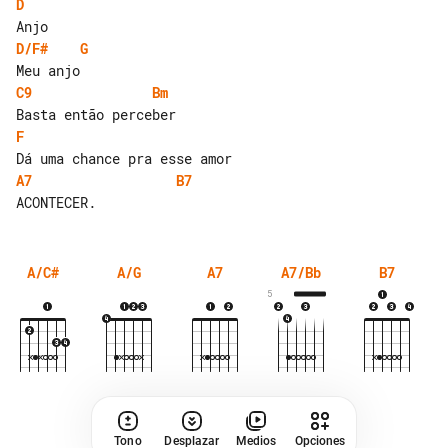
D
D/F#
G
C9
Bm
F
A7
B7
A/C#
A/G
A7
A7/Bb
B7
5
Tono
Desplazar
Medios
Opciones