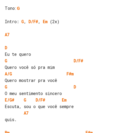
Tono
:
G
Intro: 
G
, 
D/F#
, 
Em
 (2x)

A7
D
G
D/F#
A/G
F#m
G
D
E/G#
G
D/F#
Em
A7
quis.

Bm
F#m