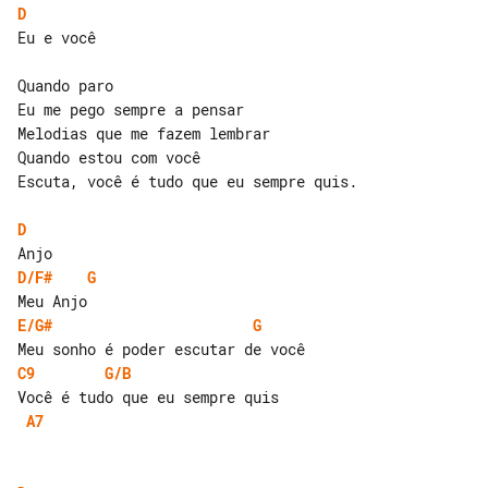
D
Eu e você

Quando paro

Eu me pego sempre a pensar

Melodias que me fazem lembrar

Quando estou com você

Escuta, você é tudo que eu sempre quis.

D
D/F#
G
E/G#
G
C9
G/B
A7