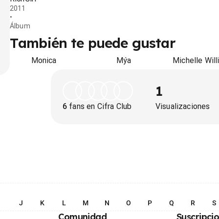
2011
•
Álbum
También te puede gustar
Monica
Mýa
Michelle Wil
1
6
fans en Cifra Club
Visualizaciones
I
J
K
L
M
N
O
P
Q
R
S
Comunidad
Suscripci