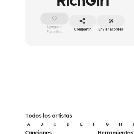
RichGirl
Agregar a
Compartir
Enviar acordes
Favoritos
Todos los artistas
A
B
C
D
E
F
G
H
Canciones
Herramientas