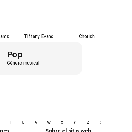
liams
Tiffany Evans
Cherish
Pop
Género musical
T
U
V
W
X
Y
Z
#
ones
Sobre el sitio web