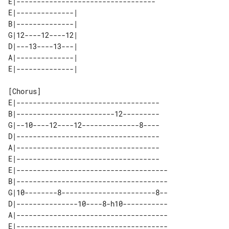
E|----------------------------------

E|--------------| 

B|--------------| 

G|12----12----12| 

D|---13----13---| 

A|--------------| 

[Chorus]

E|-----------------------------------

B|------------------------12---------

G|--10----12----12--------------8----

D|-----------------------------------

A|-----------------------------------

E|-----------------------------------

E|-------------------------------------

B|-------------------------------------

G|10--------8-----------------------8--

D|---------------10----8-h10-----------

A|-------------------------------------

E|-------------------------------------
