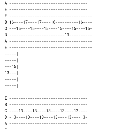
A|----------------------------------

E|----------------------------------

E|------------------------------------

B|16----17----17----16----------16----

G|---15----15----15----15----15----15-

D|------------------------13----------

A|------------------------------------

E|------------------------------------

-----| 

-----| 

---15| 

13---| 

-----| 

E|----------------------------------

B|----------------------------------

G|----13----13----13----13----12----

D|-13----13----13----13----13----13-

A|----------------------------------
