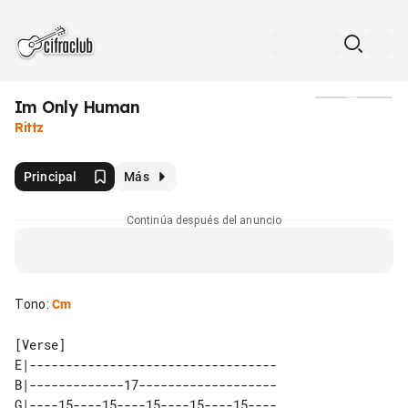
Im Only Human
Medios
Rittz
Principal
Más
Continúa después del anuncio
Tono
:
Cm
[Verse]

E|----------------------------------

B|-------------17-------------------

G|----15----15----15----15----15----
