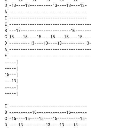
D|-13----13----------13----13----13-

A|----------------------------------

E|----------------------------------

E|------------------------------------

B|---17----------------------16-------

G|15----15----15----15----15----15----

D|---------13----13----13----------13-

A|------------------------------------

E|------------------------------------

-----| 

-----| 

15---| 

---13| 

-----| 

E|----------------------------------

B|----------16-------------16-------

G|-15----15----15----15----------15-

D|----13----------13----13----13----
