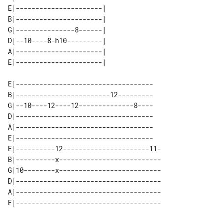
E|----------------------| 

B|----------------------| 

G|---------------8------| 

D|--10----8-h10---------| 

A|----------------------| 

E|-----------------------------------

B|------------------------12---------

G|--10----12----12--------------8----

D|-----------------------------------

A|-----------------------------------

E|-----------------------------------

E|----------12----------------------11-

B|----------x--------------------------

G|10--------x--------------------------

D|-------------------------------------

A|-------------------------------------
