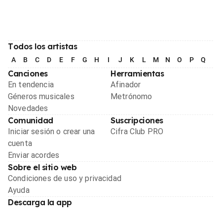
Todos los artistas
A
B
C
D
E
F
G
H
I
J
K
L
M
N
O
P
Q
R
Canciones
Herramientas
En tendencia
Afinador
Géneros musicales
Metrónomo
Novedades
Comunidad
Suscripciones
Iniciar sesión o crear una
Cifra Club PRO
cuenta
Enviar acordes
Sobre el sitio web
Condiciones de uso y privacidad
Ayuda
Descarga la app