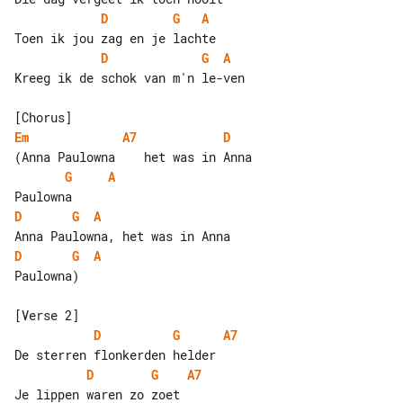
D
G
A
D
G
A
Kreeg ik de schok van m'n le-ven

Em
A7
D
G
A
D
G
A
D
G
A
Paulowna)

D
G
A7
D
G
A7