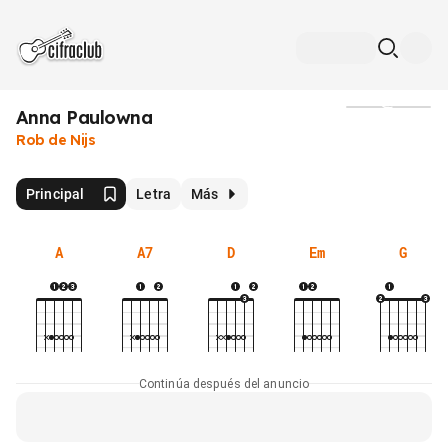
Anna Paulowna
Medios
Rob de Nijs
Principal
Letra
Más
A
A7
D
Em
G
Continúa después del anuncio