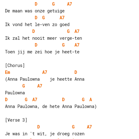
D
G
A7
D
G
A7
D
G
A7
D
G
A7
Toen jij me zei hoe je heet-te

Em
A7
D
G
A7
D
G
A7
D
G
A
Anna Paulowna, de hete Anna Paulowna)

D
G
A7