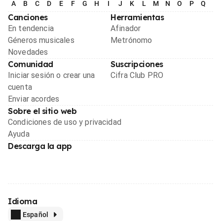
A
B
C
D
E
F
G
H
I
J
K
L
M
N
O
P
Q
R
Canciones
Herramientas
En tendencia
Afinador
Géneros musicales
Metrónomo
Novedades
Comunidad
Suscripciones
Iniciar sesión o crear una
Cifra Club PRO
cuenta
Enviar acordes
Sobre el sitio web
Condiciones de uso y privacidad
Ayuda
Descarga la app
Idioma
Español