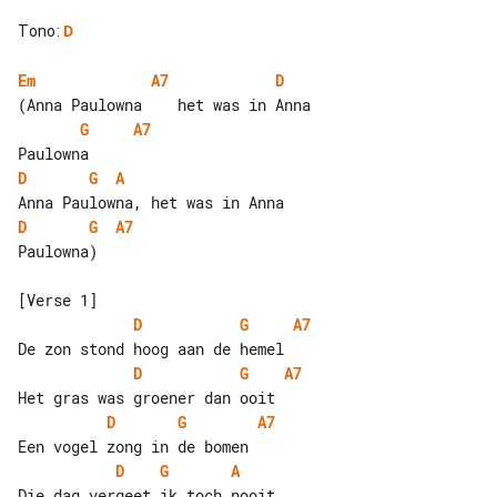
Tono
:
D
Em
A7
D
G
A7
D
G
A
D
G
A7
Paulowna)

D
G
A7
D
G
A7
D
G
A7
D
G
A