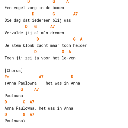
D
G
A
D
G
A7
D
G
A7
D
G
A
D
G
A
Toen jij zei ja voor het le-ven

Em
A7
D
G
A7
D
G
A7
D
G
A7
Paulowna)
