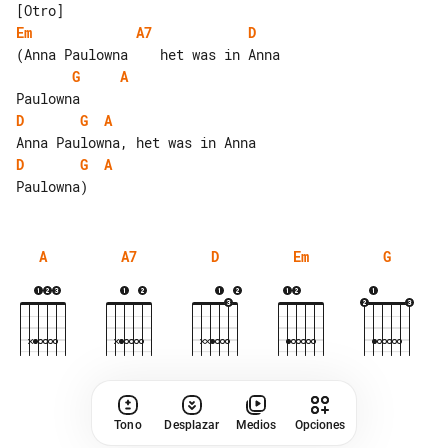
Em
A7
D
G
A
D
G
A
D
G
A
A
A7
D
Em
G
Tono
Desplazar
Medios
Opciones