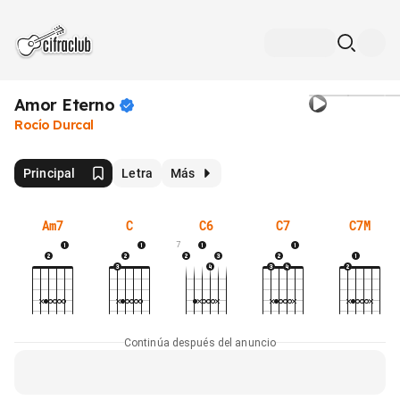
Amor
Eterno
Rocío Durcal
Principal
Letra
Más
Am7
C
C6
C7
C7M
7
Continúa después del anuncio