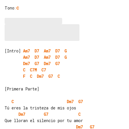
Tono
:
C
[Intro] 
Am7
D7
Am7
D7
G
Am7
D7
Am7
D7
G
Dm7
G7
Dm7
G7
C
C7M
C7
F
C
Dm7
G7
C
[Primera Parte]

C
Dm7
G7
Dm7
G7
C
Dm7
G7