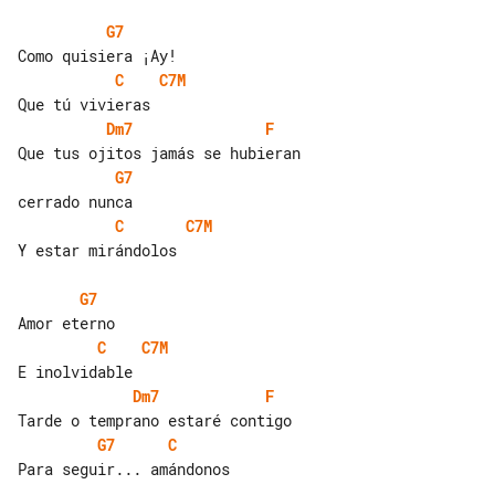
G7
C
C7M
Dm7
F
G7
C
C7M
Y estar mirándolos

G7
C
C7M
Dm7
F
G7
C
Para seguir... amándonos
