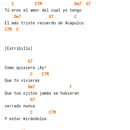
C
C7M
Dm7
G7
Dm7
G7
C
C7M
C
[Estribillo]

G7
C
C7M
Dm7
F
G7
C
C7M
Y estar mirándolos
