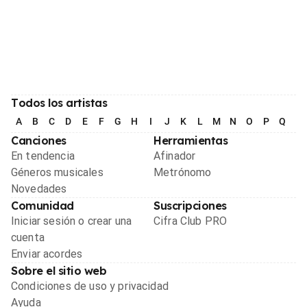
Todos los artistas
A
B
C
D
E
F
G
H
I
J
K
L
M
N
O
P
Q
R
Canciones
Herramientas
En tendencia
Afinador
Géneros musicales
Metrónomo
Novedades
Comunidad
Suscripciones
Iniciar sesión o crear una
Cifra Club PRO
cuenta
Enviar acordes
Sobre el sitio web
Condiciones de uso y privacidad
Ayuda