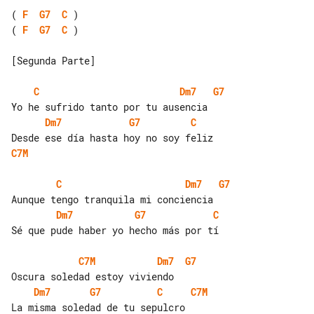
( 
F
G7
C
( 
F
G7
C
 )

[Segunda Parte]

C
Dm7
G7
Dm7
G7
C
C7M
C
Dm7
G7
Dm7
G7
C
Sé que pude haber yo hecho más por tí

C7M
Dm7
G7
Dm7
G7
C
C7M