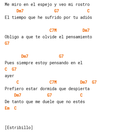
Dm7
G7
C
El tiempo que he sufrido por tu adiós

C7M
Dm7
G7
Dm7
G7
C
G7
C
C7M
Dm7
G7
Dm7
G7
C
Em
C
[Estribillo]
